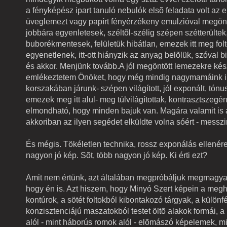
a fényképész ipart tanuló nebulók elsõ feladata volt az e
üveglemezt vagy papírt fényérzékeny emulzióval megön
jobbára egyenletesek, széltõl-szélig szépen szétterültek
buborékmentesek, felületük hibátlan, emezek itt meg fol
egyenetlenek, itt-ott hiányzik az anyag belõlük, szóval bi
és akkor. Menjünk tovább.A jól megöntött lemezekre kész
emlékeztetem Önöket, hogy még mindig nagymamáink in
korszakában járunk- szépen világított, jól exponált, tó
emezek meg itt alul- meg túlvilágítottak, kontrasztszeg
elmondható, hogy minden bajuk van. Magára valamit is
akkoriban az ilyen segédet elküldte volna sóért - messzi
És mégis. Tökéletlen technika, rossz exponálás ellenére
nagyon jó kép. Sõt, több nagyon jó kép. Ki érti ezt?
Amit nem értünk, azt általában megpróbáljuk megmagya
hogy én is. Azt hiszem, hogy Minyó Szert képein a megh
kontúrok, a sötét foltokból kibontakozó tárgyak, a különf
konzisztenciájú maszatokból testet öltõ alakok formái, 
alól - mint háborús romok alól - elõmászó képelemek, m