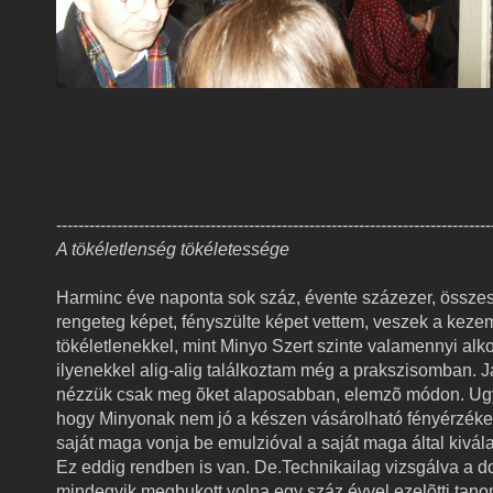
-------------------------------------------------------------------------------
A tökéletlenség tökéletessége
Harminc éve naponta sok száz, évente százezer, össz
rengeteg képet, fényszülte képet vettem, veszek a keze
tökéletlenekkel, mint Minyo Szert szinte valamennyi alko
ilyenekkel alig-alig találkoztam még a prakszisomban. 
nézzük csak meg õket alaposabban, elemzõ módon. Ugy
hogy Minyonak nem jó a készen vásárolható fényérzéke
saját maga vonja be emulzióval a saját maga által kiválas
Ez eddig rendben is van. De.Technikailag vizsgálva a do
mindegyik megbukott volna egy száz évvel ezelõtti tano