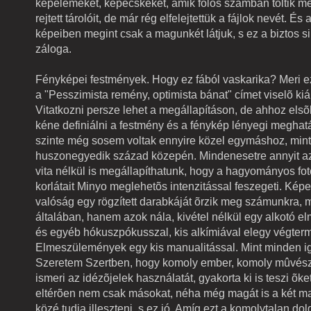
képelemeket, képecskéket, amik fölös számban töltik 
rejtett tárolóit, de már rég elfelejtettük a fájlok nevét. És
képeiben megint csak a magunkét látjuk, s ez a biztos si
záloga.
Fényképei festmények. Hogy ez fából vaskarika? Meri ezt
a "Pesszimista remény, optimista bánat" címet viselõ kiá
Vitatkozni persze lehet a megállapításon, de ahhoz els
kéne definiálni a festmény és a fénykép lényegi meghat
szinte még sosem voltak ennyire közel egymáshoz, mint
huszonegyedik század közepén. Mindenesetre annyit a
vita nélkül is megállapíthatunk, hogy a hagyományos fot
korlátait Minyo meglehetõs intenzitással feszegeti. Kép
valóság egy rögzített darabkáját õrzik meg számunkra, 
általában, hanem azok nála, kivétel nélkül egy alkotó e
és egyéb hókuszpókusszal, kis alkímiával elegy végter
Elmeszülemények egy kis manualitással. Mint minden ig
Szeretem Szertben, hogy komoly ember, komoly mûvész
ismeri az idézõjelek használatát, gyakorta ki is teszi õke
eltérõen nem csak másokat, néha még magát is a két 
közé tudja illeszteni, s ez jó. Amíg ezt a komolytalan dolgo