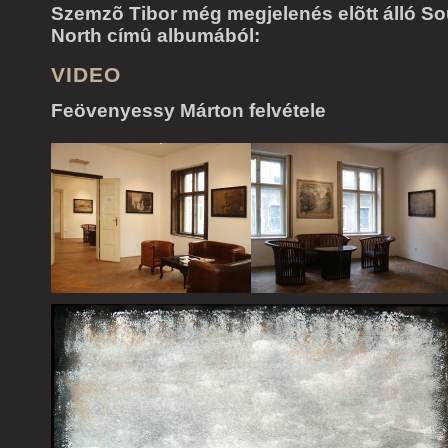
Szemzõ Tibor még megjelenés elõtt álló So
North címû albumából:
VIDEO
Feövenyessy Márton felvétele