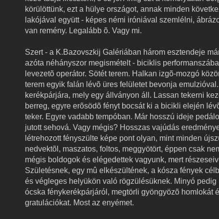
körülöttünk, ezt a hülye országot, annak minden követk
lakójával együtt - képes némi iróniával szemlélni, ábráz
van remény. Legalább õ. Vagy mi.
Szert - a K.Bazovszkij Galériában három esztendeje már
azóta néhányszor megismételt - biciklis performanszába
levezetõ operátor. Sötét terem. Halkan izgõ-mozgó köz
terem egyik falán lévõ üres felületet bevonja emulzióval
kerékpárjára, mely egy állványon áll. Lassan tekerni ke
berreg, egyre erõsödõ fényt bocsát ki a bicikli elején lé
teker. Egyre vadabb tempóban. Már hosszú ideje pedál
jutott sehová. Vagy mégis? Hosszas vajúdás eredmén
létrehozott fényszülte képe pont olyan, mint minden újsz
nedvektõl, maszatos, foltos, meggyötört, éppen csak nem
mégis boldogok és elégedettek vagyunk, mert részeseiv
Születésnek, egy mû elkészültének, a kósza fények cé
és végleges helyükön való rögzülésüknek. Minyó pedig 
ócska fénykerékpárjáról, megtörli gyöngyözõ homlokát é
gratulációkat. Most az enyémet.