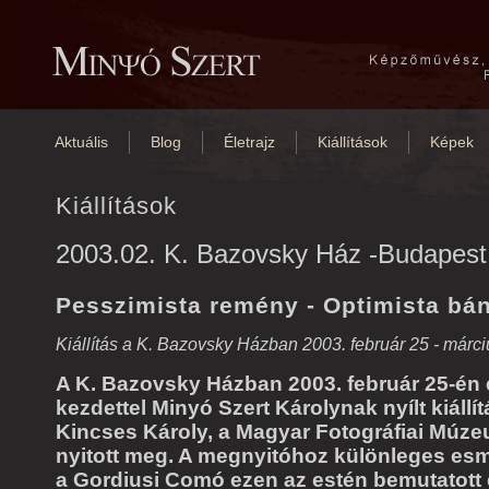
Aktuális
Blog
Életrajz
Kiállítások
Képek
Kiállítások
2003.02. K. Bazovsky Ház -Budapest
Pesszimista remény - Optimista bá
Kiállítás a K. Bazovsky Házban 2003. február 25 - márci
A K. Bazovsky Házban 2003. február 25-én e
kezdettel Minyó Szert Károlynak nyílt kiállí
Kincses Károly, a Magyar Fotográfiai Múze
nyitott meg. A megnyitóhoz különleges esm
a Gordiusi Comó ezen az estén bemutatott e