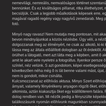
nemevilági, nemreális, nemvalóságos történet szemtanú
bennünket. És ez kiváltságos pillanat, ritka élethelyzet, 
becsüljük. Csak a legjobb mûalkotások képesek erre, eg
magával ragadó regény vagy nagyívû zenedarab. Meg pe
fotó.
Minyó nagy ravasz! Nem mutatja meg pontosan, mit akar 
bevon mindnyájunkat a közös nézésbe. Úgy véli, a nézõ
dolgozzanak meg az élményért, ne csak az alkotó, ki-ki
lássa meg az általa elõállított dologban az õt érdeklõt. 
örülhet a látogató, mert azt látta meg a képben, amit õ ak
amit le akart vele nyeletni a fotográfus. Ilyenkor persze 
színlel, néz velünk. S azt gondolom, képei esetlegessé
következõen néha még õ is lát benne valami mást, újat,
nem is gondolt, mikor csinálta.
Kulcsmozzanat az elõhívás aktusa. Minyo Szert elõhívja
árnyait, valamely fényérékeny anyagon rögzíti õket, elõh
alkimista, aztán kiakasztja õket egy kiállítóterem falára.
dolog rendben van. Mi nézõk pedig a fényszülte képekke
találkozásunk nyomán elõhívunk magunkban szunnyadó 