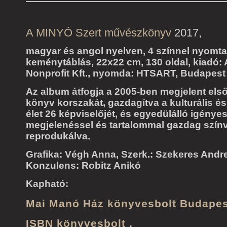
A MINYÓ Szert művészkönyv
2017,
magyar és angol nyelven, 4 színnel nyomta
keménytáblás, 22x22 cm, 130 oldal, kiadó:
Nonprofit Kft., nyomda: HTSART, Budapes
Az album átfogja a 2005-ben megjelent els
könyv korszakát, gazdagítva a kulturális é
élet 26 képviselőjét, és egyedülálló igénye
megjelenéssel és tartalommal gazdag szín
reprodukálva.
Grafika: Végh Anna, Szerk.: Szekeres Andr
Konzulens: Robitz Anikó
Kapható:
Mai Manó Ház könyvesbolt Budape
ISBN könyvesbolt
,