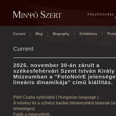
Current
Blog
Biography
Exhibitions
Pictu
Current
2025. november 30-án zárult a
székesfehérvári Szent István Király
Múzeumban a "FotoNoIrE jelensége
lineáris dinamikája" című kiállítás.
Pléh Csaba nyitóvideó (
Hungarian language
).
A művész és a színész barátai tárlatvezetést tartanak (ang
lehetséges)
Fotók a megnyitóról
.