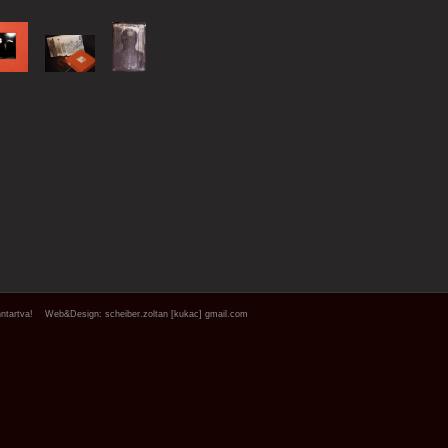
ntartva!
Web&Design:
scheiber.zoltan [kukac] gmail.com