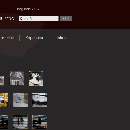
Látogatók: 24795
HU
/
ENG
renciák
Kapcsolat
Linkek