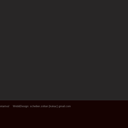
ntartva!
Web&Design:
scheiber.zoltan [kukac] gmail.com