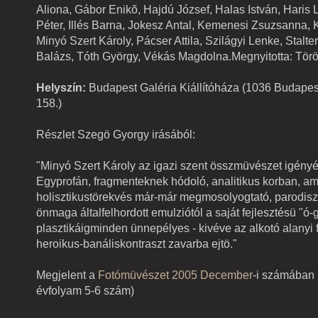
Aliona, Gábor Enikõ, Hajdú József, Halas István, Haris 
Péter, Illés Barna, Jokesz Antal, Kemenesi Zsuzsanna,
Minyó Szert Károly, Pácser Attila, Szilágyi Lenke, Stalte
Balázs, Tóth György, Vékás Magdolna.Megnyitotta: Tör
Helyszín:
Budapest Galéria Kiállítóháza (1036 Budapest
158.)
Részlet Szegö Gyorgy irásából:
"Minyó Szert Károly az igazi szent összmüvészet igényév
Egyprofán, fragmenteknek hódoló, analitikus korban, am
holisztikustörekvés már-már megmosolyogtató, parodisz
önmaga általfelhordott emulziótól a saját fejlesztésü "ó
plasztikáigminden ünnepélyes - kivéve az alkotó alanyi fo
heroikus-banáliskontraszt zavarba ejtö."
Megjelent a
Fotómüvészet 2005 December
-i számában 
évfolyam 5-6 szám)