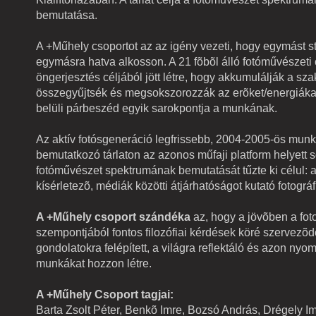
bemutatása.
A +Műhely csoportot az az igény vezeti, hogy egymást s
egymásra hatva alkosson. A 21 fõbõl álló fotóművészeti 
öngerjesztés céljából jött létre, hogy akkumulálják a sz
összegyűjtsék és megsokszorozzák az erõket/energiáka
belüli párbeszéd egyik sarokpontja a munkának.
Az aktív fotósgeneráció legfrissebb, 2004-2005-ös munk
bemutatkozó tárlaton az azonos műfaji platform helyett 
fotóművészet spektrumának bemutatását tűzte ki célul: a 
kísérletezõ, médiák közötti átjárhatóságot kutató fotográf
A +Műhely csoport szándéka
az, hogy a jövõben a fot
szempontjából fontos filozófiai kérdések köré szervezõd
gondolatokra felépített, a világra reflektáló és azon nyo
munkákat hozzon létre.
A +Műhely Csoport tagjai:
Barta Zsolt Péter, Benkõ Imre, Bozsó András, Drégely Im