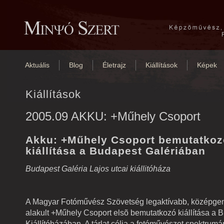
Aktuális
Blog
Életrajz
Kiállítások
Képek
Kiállítások
2005.09 AKKU: +Műhely Csoport
Akku: +Műhely Csoport bemutatkoz
kiállítása a Budapest Galériában
Budapest Galéria Lajos utcai kiállitóháza
A Magyar Fotóművész Szövetség legaktívabb, középgen
alakult +Műhely Csoport elsõ bemutatkozó kiállítása a 
Kiállítóházában. A tárlat célja a fotóművészet spektrum