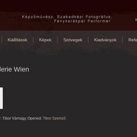
Kiállítások
Képek
Szövegek
Kiadványok
Refe
lerie Wien
:
Tibor Várnagy,
Opened
:
Tibor
Szemző