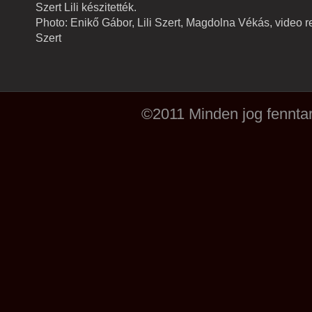
Szert Lili készitették.
Photo: Enikő Gábor, Lili Szert, Magdolna Vékás, video re
Szert
©2011 Minden jog fenntar