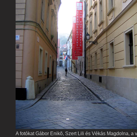
A fotókat Gábor Enikõ, Szert Lili és Vékás Magdolna, a v