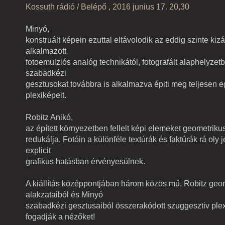
Kossuth rádió / Belépő , 2016 junius 17. 20,30
Minyó,
konstruált képein ezuttal eltávolodik az eddig szinte ki
alkalmazott
fotoemulziós analóg technikától, fotografált alaphelyzetbő
szabadkézi
gesztusokat továbbra is alkalmazva épiti meg teljesen e
plexiképeit.
Robitz Anikó,
az épített környezetben fellelt képi elemeket geometriku
redukálja. Fotóin a különféle textúrák és faktúrák rá ol
explicit
grafikus hatásban érvényesülnek.
A kiállítás középpontjában három közös mű, Robitz geo
alakzataiból és Minyó
szabadkézi gesztusaiból összerakódott szuggesztiv pl
fogadják a nézőket!