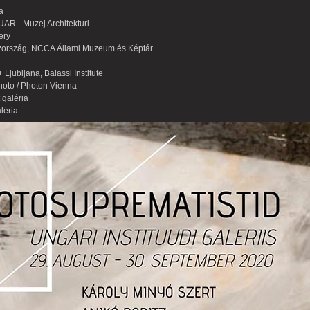
a
AR - Muzej Architekturi
lery
oszország, NCCA Állami Muzeum és Képtár
 Ljubljana, Balassi Institute
Photo / Photon Vienna
 galéria
léria