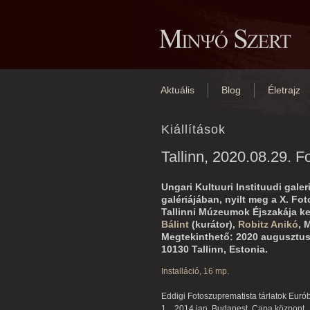
Aktuális
Blog
Életrajz
Kiállítások
Tallinn, 2020.08.29. F
Ungari Kultuuri Instituudi galer
galériájában, nyilt meg a X. Fo
Tallinni Múzeumok Éjszakája ke
Bálint
(kurátor),
Robitz Anikó
, 
Megtekinthető: 2020 augusztus
10130 Tallinn, Estonia.
Installáció, 16 mp.
Eddigi Fotoszuprematista tárlatok Euró
1., 2014 jan. Budapest, Capa központ