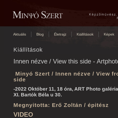
Aktuális
Blog
Életrajz
Kiállítások
Képek
Kiállítások
Innen nézve / View this side - Artphot
Minyó Szert / Innen nézve / View f
side
-
2022 Október 11, 18 óra, ART Photo galéri
XI. Bartók Béla u 30.
Megnyitotta: Erő Zoltán / épitész
VIDEO