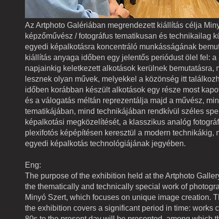
Az Artphoto Galériában megrendezett kiállítás célja Min
képzőművész / fotográfus tematikusan és technikailag k
egyedi képalkotásra koncentráló munkásságának bemut
kiállítás anyaga időben egy jelentős periódust ölel fel: a
napjainkig keletkezett alkotások kerülnek bemutatásra, 
lesznek olyan művek, melyekkel a közönség itt találkozh
időben korábban készült alkotások egy része most kapot
és a válogatás méltán reprezentálja majd a művész, mi
tematikájában, mind technikájában rendkívül széles sp
képalkotási megközelítését, a klasszikus analóg fotográf
plexifotós képépítésen keresztül a modern technikákig, 
egyedi képalkotás technológiájának jegyében.
Eng:
The purpose of the exhibition held at the Artphoto Gallery
the thematically and technically special work of photogr
Minyó Szert, which focuses on unique image creation. T
the exhibition covers a significant period in time: works 
80s to the present day will be presented, among which th