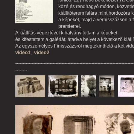
közé és rendhagyó módon, közvetle
kiállítóterem falára mint hordozóra k
a képeket, majd a vernisszázson a 
premierrel.
A kiállítás végeztével kihalványitottam a képeket
és kifestettem a galériát, átadva helyet a következõ kiáll
Az egyszemélyes Finisszázsról megtekinthetõ a két vide
video1
,
video2
-------------------------------------------------------------------------------
--------