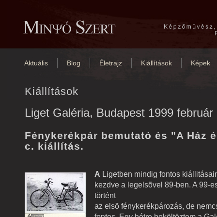
Aktuális
Blog
Életrajz
Kiállítások
Képek
Kiállítások
Liget Galéria, Budapest 1999 február 
Fénykerékpár bemutató és "A Ház é
c. kiállítás.
A
Ligetben mindig fontos kiállitásai
kezdve a legelsõvel 89-ben. A 99-es
történt
az elsõ fénykerékpározás, de nemc
fontos. Egy hétre beköltöztem a Galé