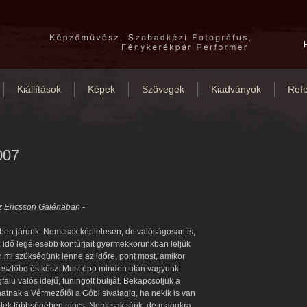
Kiállítások
Képek
Szövegek
Kiadványok
Refe
007
z Ericsson Galériában -
ben járunk. Nemcsak képletesen, de valóságosan is,
z idő legélesebb kontúrjait gyermekkorunkban leljük
n mi szükségünk lenne az időre, pont most, amikor
llyesztőbe és kész. Most épp minden után vagyunk:
gfalu valós idejű, tuningolt buliját. Bekapcsoljuk a
hatnak a Vérmezőtől a Góbi sivatagig, ha nekik is van
esetek többségében nincs. Nemcsak ránk, de magukra