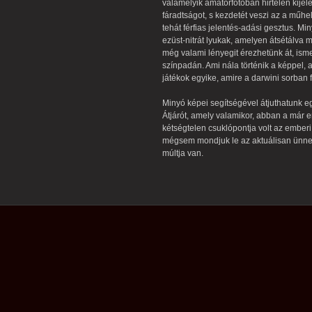
valamelyik amatőrfotóban hirtelen kijelen
fáradtságot, s kezdetét veszi az a műhe
tehát férfias jelentés-adási gesztus. Mi
ezüst-nitrát lyukak, amelyen átsétálva
még valami lényegit érezhetünk át, ism
színpadán. Ami nála történik a képpel, az
játékok egyike, amire a darwini sorban 
Minyó képei segítségével átjuthatunk e
Átjárót, amely valamikor, abban a már em
kétségtelen csuklópontja volt az ember
mégsem mondjuk le az aktuálisan ünne
múltja van.