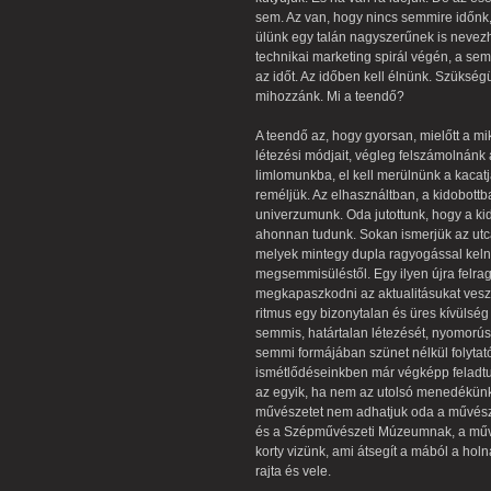
sem. Az van, hogy nincs semmire időnk
ülünk egy talán nagyszerűnek is nevez
technikai marketing spirál végén, a se
az időt. Az időben kell élnünk. Szükség
mihozzánk. Mi a teendő?
A teendő az, hogy gyorsan, mielőtt a mi
létezési módjait, végleg felszámolnánk 
limlomunkba, el kell merülnünk a kacatja
reméljük. Az elhasználtban, a kidobott
univerzumunk. Oda jutottunk, hogy a ki
ahonnan tudunk. Sokan ismerjük az utcár
melyek mintegy dupla ragyogással kelne
megsemmisüléstől. Egy ilyen újra felra
megkapaszkodni az aktualitásukat veszí
ritmus egy bizonytalan és üres kívülség
semmis, határtalan létezését, nyomorúsá
semmi formájában szünet nélkül folytat
ismétlődéseinkben már végképp feladtuk
az egyik, ha nem az utolsó menedékünk,
művészetet nem adhatjuk oda a művésze
és a Szépművészeti Múzeumnak, a művés
korty vizünk, ami átsegít a mából a holn
rajta és vele.