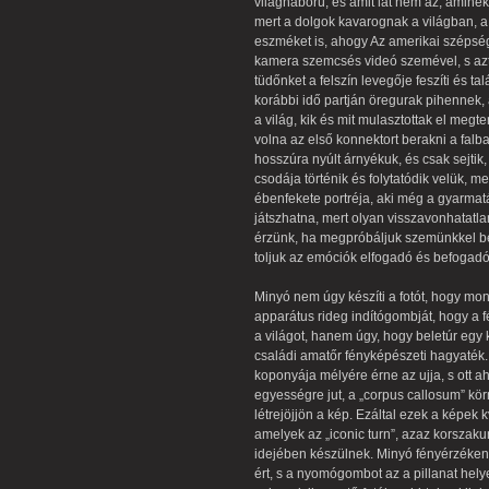
világháború, és amit lát nem az, aminek
mert a dolgok kavarognak a világban, a
eszméket is, ahogy Az amerikai szépség
kamera szemcsés videó szemével, s aztá
tüdőnket a felszín levegője feszíti és t
korábbi idő partján öregurak pihennek, a
a világ, kik és mit mulasztottak el megt
volna az első konnektort berakni a falb
hosszúra nyúlt árnyékuk, és csak sejtik,
csodája történik és folytatódik velük, me
ébenfekete portréja, aki még a gyarmat
játszhatna, mert olyan visszavonhatatlan
érzünk, ha megpróbáljuk szemünkkel befo
toljuk az emóciók elfogadó és befogadó
Minyó nem úgy készíti a fotót, hogy mo
apparátus rideg indítógombját, hogy a f
a világot, hanem úgy, hogy beletúr egy
családi amatőr fényképészeti hagyaték.
koponyája mélyére érne az ujja, s ott ah
egyességre jut, a „corpus callosum” kö
létrejöjjön a kép. Ezáltal ezek a képek 
amelyek az „iconic turn”, azaz korszaku
idejében készülnek. Minyó fényérzékeny
ért, s a nyomógombot az a pillanat helye