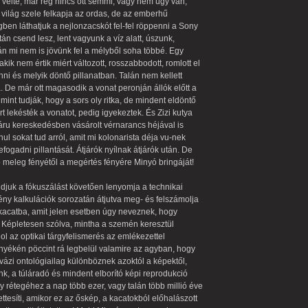
 vélte, már rég nincs ott semmi, vagy nem úgy van,
 világ szele felkapja az ordas, de az emberhű
ben láthatjuk a nejlonzacskót fel-fel röppenni a Sony
n csend lesz, lent vagyunk a víz alatt, úszunk,
alán mi nem is jövünk fel a mélyből soha többé. Egy
kik nem értik miért változott, rosszabbodott, romlott el
enni és melyik döntő pillanatban. Talán nem kellett
a. De már ott magasodik a vonat peronján állók előtt a
 mint tudják, hogy a sors oly ritka, de mindent eldöntő
rt lekésték a vonatot, pedig igyekeztek. És Zizi kutya
áru kereskedésben vásárolt vérnarancs héjával is
ul sokat tud arról, amit mi kolonarista déja vu-nek
gadni pillantását. Átjárók nyílnak átjárók után. De
 meleg fényétől a megértés fényére Minyó bringáját!
ndjuk a fókuszálást követően lenyomja a technikai
ény kalkulációk sorozatán átjutva meg- és felszámolja
 kacatba, amit jelen esetben úgy neveznek, hogy
 Képletesen szólva, mintha a szemén keresztül
ol az optikai tárgyfelismerés az emlékezettel
rnyékén pöccint rá legbelül valamire az agyban, hogy
kvázi ontológiailag különböznek azoktól a képektől,
nk, a túláradó és mindent elborító képi reprodukció
 rétegéhez a nap több ezer, vagy talán több millió éve
ttesíti, amikor ez az őskép, a kacatokból előhalászott