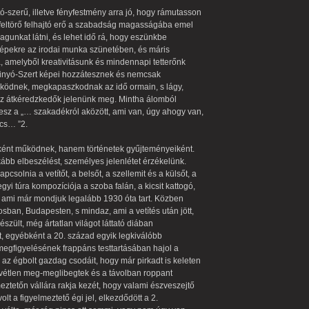
ó-szerű, illetve fényfestmény arra jó, hogy rámutasson
 feltörő felhajtó erő a szabadság magasságába emel
unkat látni, és lehet idő rá, hogy eszünkbe
 képekre az irodai munka szünetében, és máris
, amelyből kreativitásunk és mindennapi tetterőnk
. Minyó-Szert képei hozzátesznek és nemcsak
ködnek, megkapaszkodnak az idő ormain, s lágy,
 az átkéredzkedők jelenünk meg. Mintha álomból
lesz a „… szakadékról aközött, ami van, úgy ahogy van,
ncs… ”2.
ént működnek, hanem történetek gyűjteményeiként.
kább elbeszélést, személyes jelenlétet érzékelünk.
apcsolnia a vetítőt, a belsőt, a szellemit és a külsőt, a
gyi túra kompozíciója a szoba falán, a kicsit kattogó,
t, ami már mondjuk legalább 1930 óta tart. Közben
osban, Budapesten, s mindaz, ami a vetítés után jött,
szült, még ártatlan világot láttató diában
it, egyébként a 20. század egyik legkiválóbb
megfigyelésének frappáns testtartásában hajol a
az égbolt gazdag csodáit, hogy már pirkadt is keleten
revétlen meg-meglibegtek és a távolban roppant
eztetőn vállára rakja kezét, hogy valami észveszejtő
lt a figyelmeztető égi jel, elkezdődött a 2.