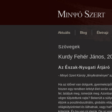
Aktuális
Blog
Életrajz
Szövegek
Kurdy Fehér János, 2
Az Észak-Nyugati Átjáró
- Minyó Szert Károly „fényfestményei” a
Ha az idővel van dolgunk, gyermekcipő
hiszen egy rendben lefolyt élet során a
fel, találjuk meg, ismerjük meg. Azonba
végre túljutottunk rajta? Bekerült a sü
éljünk a posztindusztriális, globális vilá
világkütyürénket és láthatnak, vagy hal
kütyüjük. És ha van rá idejük. De az 