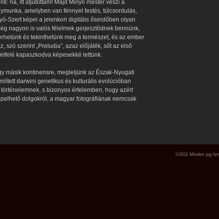
ti: na, itt átjutottam! Majd Minyó mester veszi a
lymunka, amelyben van fénnyel festés, túlcsordulás,
nyó-Szert képei a jelenkori digitális őserdőben olyan
 még nagyon is valós félelmek gerjesztődnek bennünk,
erhetünk és tekinthetünk meg a természet, és az ember
, szó szerint „Preludia”, azaz előjáték, sőt az első
felfelé kapaszkodva képesekké lettünk.
gy másik kontinensre, megleljünk az Észak-Nyugati
lített darwini genetikus és kulturális evolúcióban
i történelemnek, s bizonyos értelemben, hogy azért
pelhető dolgokról, a magyar fotográfiának nemcsak
©2011 Minden jog fen