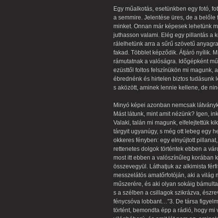
Egy műalkotás, esetünkben egy fotó, fot
a semmire. Jelentése üres, de a belőle
minket. Onnan már képesek lehetünk mag
juthasson valami. Elég egy pillantás a
rálelhetünk arra a sűrű szövetű anyagra
fakad. Többlet képződik. Átjáró nyílik
rámutatnak a valóságra. Időgépként mű
ezüsttől foltos felszínükön mi magunk,
ébrednénk és hirtelen biztos tudásunk 
s aközött, aminek lennie kellene, de ni
Minyó képei azonban nemcsak látványk
Mást látunk, mint amit nézünk? Igen, in
Valaki, talán mi magunk, elfelejtettük kik
tárgyit ugyanúgy, s még ott lebeg egy he
okkeres fényben: egy elnyújtott pillana
rettenetes dolgok történtek ebben a vár
most itt ebben a valószínűleg korában ké
összevegyül. Láthatjuk az alkimista férf
messzelátós amatőrfotóján, aki a világ 
műszerére, és aki olyan sokáig bámulta 
s a szélben a csillagok szikrázva, ész
fénycsóva lobbant…”3. De társa figyelm
történt, bemondta épp a rádió, hogy mi vo