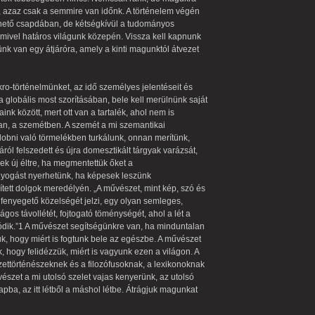
, azaz csak a semmire van időnk. A történelem végén
hető csapdában, de kétségkívül a tudományos
mmivel határos világunk közepén. Vissza kell kapnunk
ünk van egy átjáróra, amely a kinti magunktól átvezet
kro-történelmünket, az idő személyes jelentéseit és
a globális most szorításában, bele kell merülnünk saját
ink között, mert ott van a tartalék, ahol nem is
ban, a szemétben. A szemét a mi szemantikai
dobni való törmelékben turkálunk, onnan merítünk,
ól felszedett és újra domesztikált tárgyak varázsát,
k új éltre, ha megmentettük őket a
gyogást nyerhetünk, ha képesek leszünk
tett dolgok meredélyén. „A művészet, mint kép, szó és
 fenyegető közelségét jelzi, egy olyan semleges,
gos távollétét, fojtogató töménységét, ahol a lét a
ódik.”1 A művészet segítségünkre van, ha minduntalan
, hogy miért is fogtunk bele az egészbe. A művészet
 hogy felidézzük, miért is vagyunk ezen a világon. A
ttörténészeknek és a filozófusoknak, a lexikonoknak
zet a mi utolsó szelet vajas kenyerünk, az utolsó
apba, az itt létből a máshol létbe. Átrágjuk magunkat