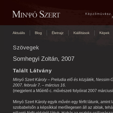
Aktuális
Blog
Életrajz
Kiállítások
Képek
Szövegek
Somhegyi Zoltán, 2007
Talált Látvány
Minyó Szert Károly – Preludia elő és közjáték, Nessim G
2007. február 7. – március 16.
(megjelent a Műértő c. művészeti folyóirat 2007 márciu
Minyó Szert Károly egyik művén egy férfit látunk, amint 
szobabelsőn a képsíkkal merőlegesen áll az ablak, tehát
pillantó férfit oldalról látjuk. Habár az eszköz csillagász