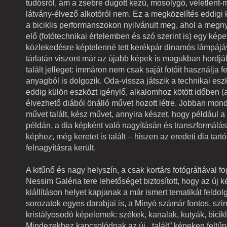
tudósról, ám a zsebre dugott kezű, mosolygó, véletlent
látvány-élvező alkotóról nem. Ez a megközelítés eddigi ki
a biciklis performanszokon nyilvánult meg, ahol a megnyit
elő (fotótechnikai értelemben és szó szerint is) egy képe
közlekedésre képtelenné tett kerékpár dinamós lámpájá
tárlatán viszont már az újabb képek is magukban hordják 
talált jelleget: immáron nem csak saját fotóit használja fe
anyagból is dolgozik. Oda-vissza játszik a technikai esz
eddig külön eszközt igénylő, alkalomhoz kötött időben (a
élvezhető diából önálló művet hozott létre. Jobban mon
művet talált, kész művet, annyira készet, hogy például a f
példán, a dia képként való nagyításán és transzformálás
képhez, még keretet is talált – hiszen az eredeti dia tartó
felnagyításra került.
A kitűnő és nagy helyszín, a csak kortárs fotógráfiával f
Nessim Galéria tere lehetőséget biztosított, hogy az új k
kiállításon helyet kapjanak a már ismert tematikát feldo
sorozatok egyes darabjai is, a Minyó számár fontos, s
kristályosodó képelemek: székek, kanalak, kutyák, bicikl
Mindezekhez kapcsolódnak az új, „talált” képeken feltű