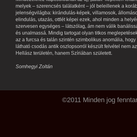
melyek – szerencsés találatként – jól beleillenek a korá
jelenségvilágba: kirándulás-képek, villamosok, állomás
elindulás, utazás, ottlét képei ezek, ahol minden a hely
szervesen egységes – látszólag, ám nem válik banáliss
és unalmassá. Mindig tartogat olyan titkos meglepetések
az a furcsa és talán szintén szimbolikus anomália, hogy
látható csodás antik oszlopsorról készült felvétel nem a
Hellász területén, hanem Szíriában született.
Somhegyi Zoltán
©2011 Minden jog fenntar