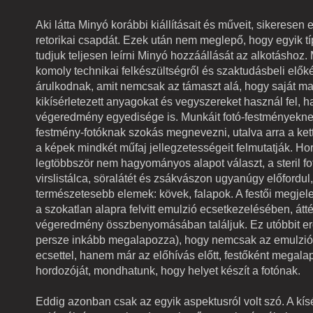
Aki látta Minyó korábbi kiállításait és műveit, sikeresen e
retorikai csapdát. Ezek után nem meglepő, hogy egyik t
tudjuk teljesen leírni Minyó hozzáállását az alkotáshoz.
komoly technikai felkészültségről és szaktudásbeli elők
árulkodnak, amit nemcsak az támaszt alá, hogy saját ma
kikísérletezett anyagokat és vegyszereket használ fel,
végeredmény egyedisége is. Munkáit fotó-festményekn
festmény-fotóknak szokás megnevezni, utalva arra a ke
a képek mindkét műfaj jellegzetességeit felmutatják. Ho
legtöbbször nem hagyományos alapot választ, a steril fot
virslistálca, söralátét és zsákvászon ugyanúgy előfordul,
természetesebb elemek: kövek, falapok. A festői megjel
a szokatlan alapra felvitt emulzió ecsetkezelésében, átt
végeredmény összbenyomásában találjuk. Ez utóbbit erő
persze inkább megalapozza), hogy nemcsak az emulzió 
ecsettel, hanem már az előhívás előtt, festőként megal
hordozóját, mondhatunk, hogy helyet készít a fotónak.
Eddig azonban csak az egyik aspektusról volt szó. A kís