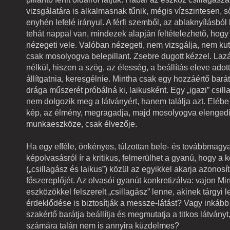
vizsgálatára is alkalmasnak tűnik, mégis vízszintesen, s
enyhén lefelé irányul. A férfi szemből, az ablaknyílásból 
tehát nappal van, mindezek alapján feltételezhető, hogy 
nézegeti vele. Valóban nézegeti, nem vizsgálja, nem ku
csak mosolyogva belepillant. Zsebre dugott kézzel. Laz
nélkül, hiszen a szög, az élesség, a beállítás eleve adott
állítgatnia, keresgélnie. Mintha csak egy hozzáértő bará
drága műszerét próbálná ki, laikusként. Egy „igazi” csil
nem dolgozik meg a látványért, hanem találja azt. Elébe 
kép, az élmény, megragadja, majd mosolyogva elenged
munkaeszköze, csak élvezője.
Ha egy efféle, önkényes, túlzottan bele- és továbbmagya
képolvasásról ír a kritikus, felmerülhet a gyanú, hogy a k
(„csillagász és laikus”) közül az egyikkel akarja azonosít
főszereplőjét. Az olvasói gyanút konkretizálva: vajon M
eszközökkel felszerelt „csillagász” lenne, akinek tárgyi 
érdeklődése is biztosítják a messze-látást? Vagy inkább
szakértő barátja beállítja és megmutatja a titkos látvány
számára talán nem is annyira küzdelmes?