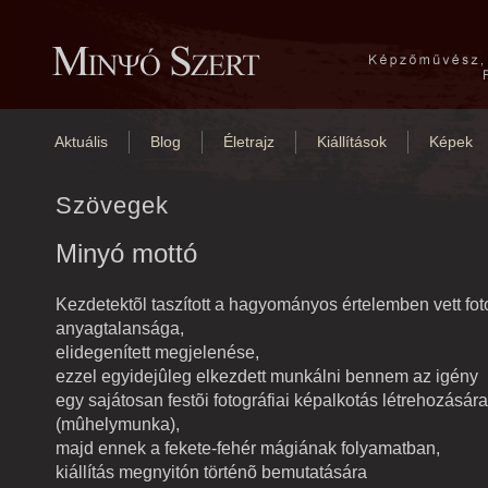
Aktuális
Blog
Életrajz
Kiállítások
Képek
Szövegek
Minyó mottó
Kezdetektõl taszított a hagyományos értelemben vett fot
anyagtalansága,
elidegenített megjelenése,
ezzel egyidejûleg elkezdett munkálni bennem az igény
egy sajátosan festõi fotográfiai képalkotás létrehozására
(mûhelymunka),
majd ennek a fekete-fehér mágiának folyamatban,
kiállítás megnyitón történõ bemutatására