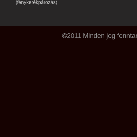
(fénykerékpározás)
©2011 Minden jog fenntar