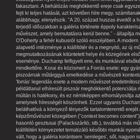
fakasztani. A behálózás meghökkentő ereje csak egysze
fejti ki teljes hatását, azt követően híre megy, számítanak
alábbhagy, elenyészik. "A 20. század huszas éveitől a 
terjedő időszakban a galéria története éppoly karakterisz
művészet, amely bemutatásra kerül benne." - állapítja 
O'Doherty a fehér kubusról szóló esszéjében. A modern
alapvető intézménye a kiállítótér és a megnyitó, az új m
megmutatkozásának kitüntetett helye és közegének els
eseménye. Duchamp felfigyelt erre, és munkáival elsőkén
mindkettőre. Korai és közismert a Forrás esete: egy gyár
piszoárnak műtárggyá emelkedése a művészeti kontext
'forrás' legendás esete a modern művészet eredetmítosz
példátlanul elhíresült piszoár meghökkentő potenciálja 
múltán is hatékony, és ez némiképpen elhomályosítja az
amelynek hírességét köszönheti. Ezzel ugyanis Duchamp
beláthatóvá a környező tényezők tartalomteremtő erejét 
képzőművészet közegében ("context becomes content").
hasonló gesztusai (Palackszárító, stb.), továbbá más 
kiállítótéri környezetet tematizáló későbbi munkái nyom
vált, hogy a galéria korántsem 'semleges', sőt, nagyon is 't