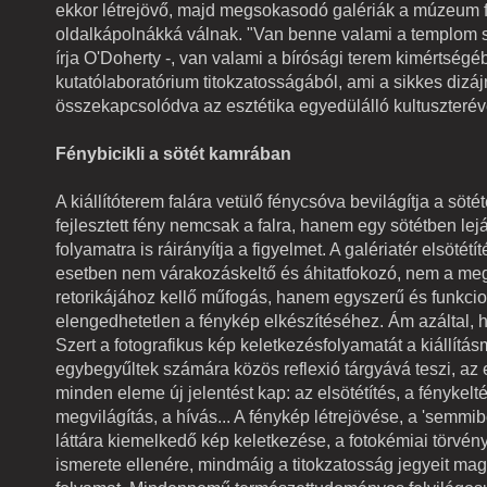
ekkor létrejövő, majd megsokasodó galériák a múzeum f
oldalkápolnákká válnak. "Van benne valami a templom 
írja O'Doherty -, van valami a bírósági terem kimértségé
kutatólaboratórium titokzatosságából, ami a sikkes dizáj
összekapcsolódva az esztétika egyedülálló kultuszterév
Fénybicikli a sötét kamrában
A kiállítóterem falára vetülő fénycsóva bevilágítja a söté
fejlesztett fény nemcsak a falra, hanem egy sötétben lej
folyamatra is ráirányítja a figyelmet. A galériatér elsötét
esetben nem várakozáskeltő és áhitatfokozó, nem a me
retorikájához kellő műfogás, hanem egyszerű és funkcio
elengedhetetlen a fénykép elkészítéséhez. Ám azáltal, 
Szert a fotografikus kép keletkezésfolyamatát a kiállítá
egybegyűltek számára közös reflexió tárgyává teszi, a
minden eleme új jelentést kap: az elsötétítés, a fénykelté
megvilágítás, a hívás... A fénykép létrejövése, a 'semmi
láttára kiemelkedő kép keletkezése, a fotokémiai törvé
ismerete ellenére, mindmáig a titokzatosság jegyeit mag