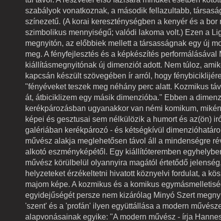
szabályok vonatkoznak, a második fellazultabb, társas
színezetű. (A korai kereszténységben a kenyér és a bor
szimbolikus mennyiségű; valódi lakoma volt.) Ezen a Lig
megnyitón, az előbbiek mellett a társasságnak egy új m
meg. A fényfejlesztés és a képkészítés performálásával 
kiállításmegnyitónak új dimenziót adott. Nem túloz, amiko
kapcsán készült szövegében ír arról, hogy fénybiciklijére
"fényéveket teszek meg néhány perc alatt. Kozmikus táv
át, átbiciklizem egy másik dimenzióba." Ebben a dimen
kerékpározásban ugyanakkor van némi komikum, miként
képei és gesztusai sem nélkülözik a humort és az(ön) ir
galériában kerékpározó - és kétségkívül dimenzióhatáro
művész alakja meglehetősen távol áll a mindenségre ré
alkotó eszményképétől. Egy kiállítóteremben egyhelybe
művész körülbelül olyannyira magától értetődő jelenség,
helyzeteket érzékeltetni hivatott köznyelvi fordulat, a k
majom képe. A kozmikus és a komikus egymásmelletisé
egyidejűségét persze nem kizárólag Minyó Szert megnyit
'szent' és a 'profán' ilyen együttállása a modern művész
alapvonásainak egyike: "A modern művész - írja Hanne