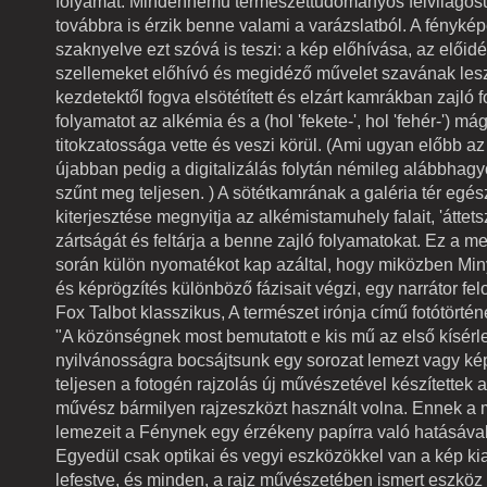
folyamat. Mindennemű természettudományos felvilágosu
továbbra is érzik benne valami a varázslatból. A fényké
szaknyelve ezt szóvá is teszi: a kép előhívása, az előid
szellemeket előhívó és megidéző művelet szavának lesz
kezdetektől fogva elsötétített és elzárt kamrákban zajló 
folyamatot az alkémia és a (hol 'fekete-', hol 'fehér-') má
titokzatossága vette és veszi körül. (Ami ugyan előbb az
újabban pedig a digitalizálás folytán némileg alábbhagy
szűnt meg teljesen. ) A sötétkamrának a galéria tér egés
kiterjesztése megnyitja az alkémistamuhely falait, 'áttets
zártságát és feltárja a benne zajló folyamatokat. Ez a 
során külön nyomatékot kap azáltal, hogy miközben Min
és képrögzítés különböző fázisait végzi, egy narrátor fel
Fox Talbot klasszikus, A természet irónja című fotótörté
"A közönségnek most bemutatott e kis mű az első kísérle
nyilvánosságra bocsájtsunk egy sorozat lemezt vagy kép
teljesen a fotogén rajzolás új művészetével készítettek 
művész bármilyen rajzeszközt használt volna. Ennek a
lemezeit a Fénynek egy érzékeny papírra való hatásával
Egyedül csak optikai és vegyi eszközökkel van a kép ki
lefestve, és minden, a rajz művészetében ismert eszköz 