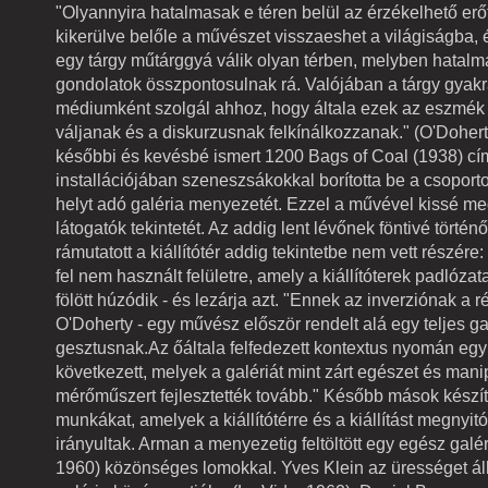
"Olyannyira hatalmasak e téren belül az érzékelhető erő
kikerülve belőle a művészet visszaeshet a világiságba, 
egy tárgy műtárggyá válik olyan térben, melyben hatal
gondolatok összpontosulnak rá. Valójában a tárgy gyak
médiumként szolgál ahhoz, hogy általa ezek az eszmék 
váljanak és a diskurzusnak felkínálkozzanak." (O'Dohe
későbbi és kevésbé ismert 1200 Bags of Coal (1938) c
installációjában szeneszsákokkal borította be a csoporto
helyt adó galéria menyezetét. Ezzel a művével kissé m
látogatók tekintetét. Az addig lent lévőnek föntivé történő
rámutatott a kiállítótér addig tekintetbe nem vett részére:
fel nem használt felületre, amely a kiállítóterek padlózata
fölött húzódik - és lezárja azt. "Ennek az inverziónak a ré
O'Doherty - egy művész először rendelt alá egy teljes ga
gesztusnak.Az őáltala felfedezett kontextus nyomán egy
következett, melyek a galériát mint zárt egészet és manip
mérőműszert fejlesztették tovább." Később mások készít
munkákat, amelyek a kiállítótérre és a kiállítást megnyi
irányultak. Arman a menyezetig feltöltött egy egész galér
1960) közönséges lomokkal. Yves Klein az ürességet állí