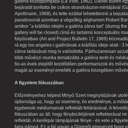
galéria középpontjába (La Vide, 1962). Daniel Buren egy
bejáratát borította be csíkos strandvászon-mintájával (Ga
Apollinaire, 1968), és tette ezáltal lehetetlenné a bejutás
paradoxonát azonban a végsőkig alighanem Robert Barr
amikor "a kiállítás idején a galéria zárva tart" (during th
gallery will be closed) című és tartalmú konceptuális mu
folyóiratban (Art and Project Bulletin 17, 1969) közreadt
rá egy los angeles-i galériának a kiállítás ideje alatt - 3 
zárva tartásával meg is valósította. Párhuzamosan azza
több művészi munka tematizálta a galéria terét és médiu
6o-as évek elejétől kezdődően performanszok és művés
magát az eseményt emelték a galéria közegében művés
A figyelem fókuszában
Előzményeihez képest Minyó Szert megnyitójának utolé
újdonsága az, hogy az esemény, és eredménye, a műtár
egybeesik médiumainak reflektált feltárásával. A felvet
fókuszában az áll, hogy fénybiciklijének reflektorával m
reflektál. A kerékpár lámpájának fénye - és vele a figyel
falra irányul. Ez a fal ugyan a Dürerről elnevezett fasor 