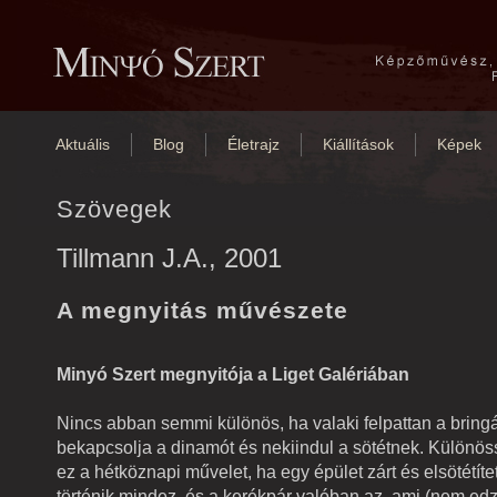
Aktuális
Blog
Életrajz
Kiállítások
Képek
Szövegek
Tillmann J.A., 2001
A megnyitás művészete
Minyó Szert megnyitója a Liget Galériában
Nincs abban semmi különös, ha valaki felpattan a bringá
bekapcsolja a dinamót és nekiindul a sötétnek. Különös
ez a hétköznapi művelet, ha egy épület zárt és elsötétíte
történik mindez, és a kerékpár valóban az, ami (nem ed