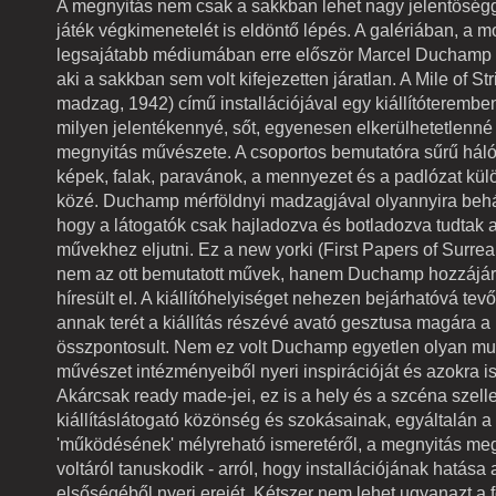
A megnyitás nem csak a sakkban lehet nagy jelentőségge
játék végkimenetelét is eldöntő lépés. A galériában, a
legsajátabb médiumában erre először Marcel Duchamp m
aki a sakkban sem volt kifejezetten járatlan. A Mile of St
madzag, 1942) című installációjával egy kiállítóterembe
milyen jelentékennyé, sőt, egyenesen elkerülhetetlenné 
megnyitás művészete. A csoportos bemutatóra sűrű hálót 
képek, falak, paravánok, a mennyezet és a padlózat kül
közé. Duchamp mérföldnyi madzagjával olyannyira behál
hogy a látogatók csak hajladozva és botladozva tudtak a k
művekhez eljutni. Ez a new yorki (First Papers of Surreal
nem az ott bemutatott művek, hanem Duchamp hozzájár
híresült el. A kiállítóhelyiséget nehezen bejárhatóvá te
annak terét a kiállítás részévé avató gesztusa magára a
összpontosult. Nem ez volt Duchamp egyetlen olyan mu
művészet intézményeiből nyeri inspirációját és azokra is
Akárcsak ready made-jei, ez is a hely és a szcéna szel
kiállításlátogató közönség és szokásainak, egyáltalán 
'működésének' mélyreható ismeretéről, a megnyitás me
voltáról tanuskodik - arról, hogy installációjának hatása a
elsőségéből nyeri erejét. Kétszer nem lehet ugyanazt a f