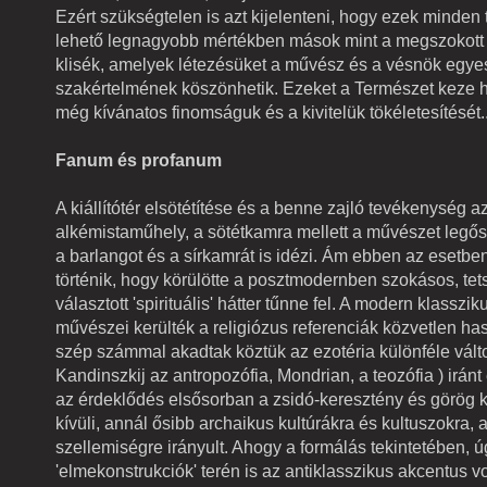
Ezért szükségtelen is azt kijelenteni, hogy ezek minden 
lehető legnagyobb mértékben mások mint a megszokott 
klisék, amelyek létezésüket a művész és a vésnök egyes
szakértelmének köszönhetik. Ezeket a Természet keze h
még kívánatos finomságuk és a kivitelük tökéletesítését.
Fanum és profanum
A kiállítótér elsötétítése és a benne zajló tevékenység a
alkémistaműhely, a sötétkamra mellett a művészet legősi
a barlangot és a sírkamrát is idézi. Ám ebben az esetbe
történik, hogy körülötte a posztmodernben szokásos, te
választott 'spirituális' hátter tűnne fel. A modern klassz
művészei kerülték a religiózus referenciák közvetlen has
szép számmal akadtak köztük az ezotéria különféle válto
Kandinszkij az antropozófia, Mondrian, a teozófia ) iránt 
az érdeklődés elsősorban a zsidó-keresztény és görög k
kívüli, annál ősibb archaikus kultúrákra és kultuszokra, a 
szellemiségre irányult. Ahogy a formálás tekintetében, ú
'elmekonstrukciók' terén is az antiklasszikus akcentus v