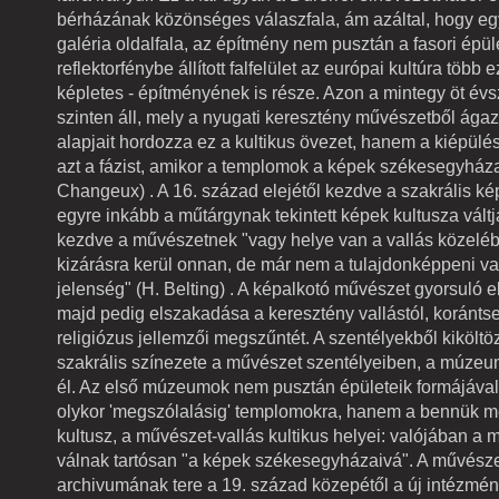
bérházának közönséges válaszfala, ám azáltal, hogy eg
galéria oldalfala, az építmény nem pusztán a fasori épül
reflektorfénybe állított falfelület az európai kultúra több 
képletes - építményének is része. Azon a mintegy öt évs
szinten áll, mely a nyugati keresztény művészetből ágaz
alapjait hordozza ez a kultikus övezet, hanem a kiépülés 
azt a fázist, amikor a templomok a képek székesegyházai
Changeux) . A 16. század elejétől kezdve a szakrális ké
egyre inkább a műtárgynak tekintett képek kultusza váltja 
kezdve a művészetnek "vagy helye van a vallás közelé
kizárásra kerül onnan, de már nem a tulajdonképpeni va
jelenség" (H. Belting) . A képalkotó művészet gyorsuló e
majd pedig elszakadása a keresztény vallástól, korántse
religiózus jellemzői megszűntét. A szentélyekből kikölt
szakrális színezete a művészet szentélyeiben, a múze
él. Az első múzeumok nem pusztán épületeik formájával
olykor 'megszólalásig' templomokra, hanem a bennük 
kultusz, a művészet-vallás kultikus helyei: valójában 
válnak tartósan "a képek székesegyházaivá". A művésze
archivumának tere a 19. század közepétől a új intézmén