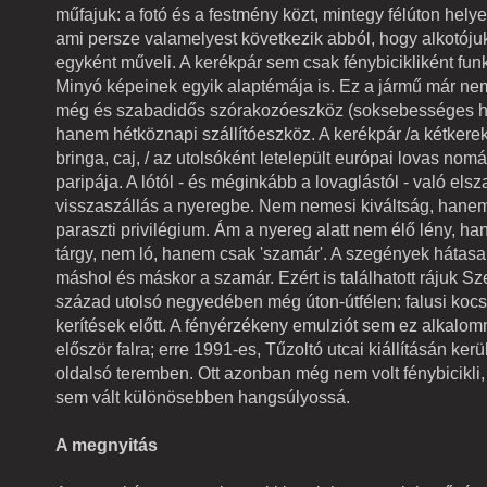
műfajuk: a fotó és a festmény közt, mintegy félúton hely
ami persze valamelyest következik abból, hogy alkotóju
egyként műveli. A kerékpár sem csak fénybicikliként fu
Minyó képeinek egyik alaptémája is. Ez a jármű már nem
még és szabadidős szórakozóeszköz (soksebességes heg
hanem hétköznapi szállítóeszköz. A kerékpár /a kétkereku 
bringa, caj, / az utolsóként letelepült európai lovas no
paripája. A lótól - és méginkább a lovaglástól - való elsz
visszaszállás a nyeregbe. Nem nemesi kiváltság, hane
paraszti privilégium. Ám a nyereg alatt nem élő lény, ha
tárgy, nem ló, hanem csak 'szamár'. A szegények hátasa
máshol és máskor a szamár. Ezért is találhatott rájuk Sze
század utolsó negyedében még úton-útfélen: falusi koc
kerítések előtt. A fényérzékeny emulziót sem ez alkalomma
először falra; erre 1991-es, Tűzoltó utcai kiállításán kerü
oldalsó teremben. Ott azonban még nem volt fénybicikli,
sem vált különösebben hangsúlyossá.
A megnyitás