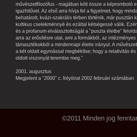
művészetfilozófus - magában köti össze a képromboló e
igazhitűvel. Az első arra hívja fel a figyelmet, hogy mind
behatárolt, kvázi-szakrális térben történik, már pusztán 
kultikus cselekménnyé és ezáltal kétségessé válik. Ezér
és a profanum elválasztottságát a "puszta életbe" felold
arra az erősítésre utal, ami a formákból, az intézményes
támasztékokból a mindennapi életre irányul. A művészet
a két oldalt egymással megbékítse; hogy a relativitás és
oldott viszonyát teremtse meg."
2001. augusztus
Megjelent a "2000" c. folyóirat 2002 februári számában
©2011 Minden jog fenntar