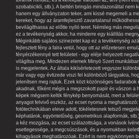
szobabicikli, stb.). A beltéri bringás mindazonáltal nem k
hanem egy állványzaton teker, ami kissé megemeli a me
kereket, hogy az áramfejlesztő zavartalanul működhess
bevilágíthassa az előtte nyíló teret. Némileg más megvil
ez a tevékenység akkor, ha minderre egy kiállítás megnyi
Méginkább sajátos szinezetet kap ez a tevékenység azál
fejlesztett fény a falra vetül, hogy ott az előzetesen emul
fényérzékennyé tett felületet - egy eléje helyezett negatí
világítsa meg. Mindezen elemek Minyó Szert munkáiba
is megjelentek. Az általa kikísérletezett vegyszer különb
már vagy egy évtizede viszi fel különböző tárgyakra, ho
jelenítsen meg rajtuk. Ezek közt közönséges fadarabok 
akadnak, főként mégis a megszokott papír és vászon a 
képek mégsem keltik fénykép benyomását, mert a felüle
anyagot felvivő eszköz, az ecset nyoma a meghatározó:
fotótechnikában eleve adott, tökéletesnek tetsző megjele
képhatárok, egyöntetűség, geometrikus alapformák, stb.)
a kéz mozgása, az ecset szálazottsága, a vonások ívén
esetlegessége, a megcsúszások, és a nyomukban kelet
kihagyások meghatározóak. Ezért is nem egykönnyen b