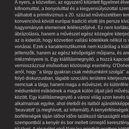
A nyers, a közvetlen, az egyszerű kitüntett figyelmet élve
kifinomulttal, a bonyolulttal és a kiegyensúlyozottal sze
válhatott a primitivizmus a 20. század művészetében te
konvencióvá kövült európai tradició elotti (és persze kívü
hagyományok elemeinek felélesztőjévé. Ez nem korláto
ábrázolásra, hanem a művészet egész közegére kiterjed
az is kiderült, hogy közvetlen vallási kötelékek nélkül is
vonásai. Ezek a karakterisztikumok nem kizárólag a kiáll
jellemzők, hanem az egész későpolgári műiparra, és an
intézményeire is. Egy kiállításmegnyitó, a hozzá kapcso
vernisszázzsal elsősorban közösségi esemény. O'Dohe
arról, hogy "a tárgy gyakran csak médiumként szolgál" 
folyó diskurzusban, tágabb szociális területre kiterjesztv
nemcsak a tárgy, hanem maga a művészet, és különféle 
médiumként működnek a maguk külön útjait járó művés
között. Egy kiállításmegnyitó a városi világ azon kevés t
alkalmainak egyike, ahol ételből és italból ajándékképp
'beavatott' (a meghívott, az informált). A kenyérféleségek
borféleségek táján időrol időre találkozó társaságtól etol
szempontból a kenyér és bor mellett ünneplő keresztén
túl távol. A részvétel első fázisára mindkét esetben kötött 