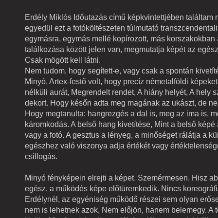
Erdély Miklós Időutazás című képkvintettjében találta
egyedül ezt a fotóköltészeten túlmutató transzcendentali
egymásra, egymás mellé kopírozott, más korszakokban a
találkozása között jelen van, megmutatja képét az egész.
Csak mögött kell látni.
Nem tudom, hogy segített-e, vagy csak a spontán kivetít
Minyó, Artex-festő volt, hogy precíz németalföldi képeket 
nélküli aurát, Megrendelt rendet, A hiány helyét, A hely 
dekort. Hogy későn adta meg magának az ukászt, de n
Hogy megtanulta: hangrezgés a dal is, meg az ima is, m
káromkodás. A belső hang kivetítése, Mint a belső képé a
vagy a fotó. A gesztus a lényeg, a minőséget rálátja a kü
egészhez való viszonya adja értékét vagy értéktelenség
csillogás.
Minyó fényképein elrejti a képet. Szemérmesen. Hisz a
egész, a működés képe előtüremkedik. Nincs koreográfi
Erdélynél, az egyéniség működő részei sem olyan erősek
nem is lehetnek azok, Nem előjön, hanem belemegy. A te