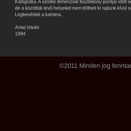
Kalligráfia. A szürke dimenziók foszlékony pontjai idillt se
de a közöttük levő helyeket nem töltheti ki rajtunk kívül s
Legkevésbé a kamera.
Antal István
1994
©2011 Minden jog fenntar