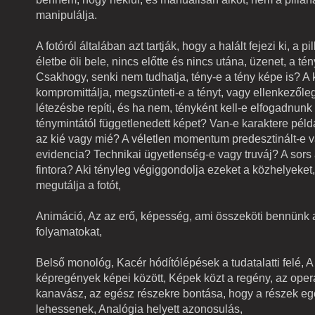
manipulálja.
A fotóról általában azt tartják, hogy a halált fejezi ki, a pi
életbe öli bele, nincs előtte és nincs utána, üzenet, a té
Csakhogy, senki nem tudhatja, tény-e a tény képe is? A
kompromittálja, megszünteti-e a tényt, vagy ellenkezőle
létezésbe repíti, és ha nem, tényként kell-e elfogadnunk
ténymintától függetlenedett képet? Van-e karaktere példá
az kié vagy mié? A véletlen momentum predesztinált-e v
evidencia? Technikai ügyetlenség-e vagy truváj? A sor
fintora? Aki tényleg végiggondolja ezeket a közhelyeket,
megutálja a fotót,
Animáció, Az az erő, képesség, ami összeköti bennünk 
folyamatokat,
Belső monológ, Kacér hódítólépések a tudatalatti felé, A 
képregények képei között, Képek közt a regény, az opera
kanavász, az egész részekre bontása, hogy a részek e
lehessenek, Analógia helyett azonosulás,