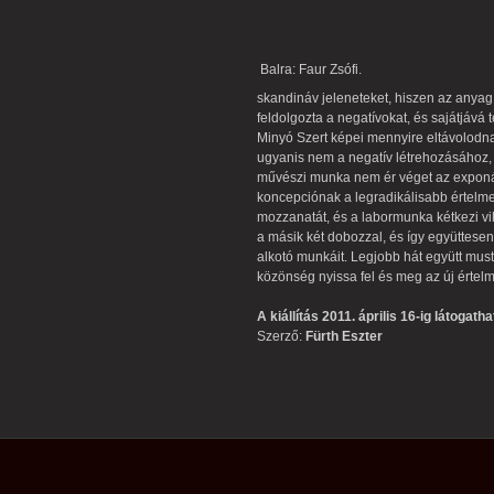
Balra: Faur Zsó
skandináv jeleneteket, hiszen az anyag 
feldolgozta a negatívokat, és sajátjává t
Minyó Szert képei mennyire eltávolodn
ugyanis nem a negatív létrehozásához,
művészi munka nem ér véget az exponá
koncepciónak a legradikálisabb értelme
mozzanatát, és a labormunka kétkezi vi
a másik két dobozzal, és így együttesen 
alkotó munkáit. Legjobb hát együtt must
közönség nyissa fel és meg az új érte
A kiállítás 2011. április 16-ig látogatha
Szerző:
Fürth Eszter