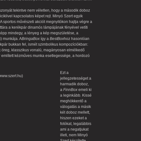
szonyát tekintve nem véletlen, hogy a második doboz
biciklivel kapcsolatos képet rejt. Minyó Szert egyik
 A sportos művészeti akciót megnyitókon hajtja végre a
tára a kerékpár dinamós lámpájának fényével vetíti
aképp mindegy, a lényeg a kép megszületése, a
i) munkája. A
BringaBox
így a
BestBox
hoz hasonlóan
kpár bukkan fel, ismét szimbolikus kompozíciókban:
k öreg, klasszikus vonalú, magányosan elmélkedő
ár említett kézműves munka esetlegessége, a hordozó
Ezt a
jellegzetességet a
harmadik doboz,
a
FinnBox
emeli ki
a leginkább. Kissé
meghökkentő a
válogatás a másik
két doboz mellett,
hiszen ezeket a
fotókat, legalábbis
ami a negatjukat
illeti, nem Minyó
Szert készítette.