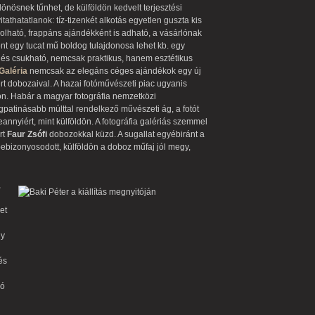
önösnek tűnhet, de külföldön kedvelt terjesztési
itathatatlanok: tíz-tizenkét alkotás egyetlen guszta kis
lható, frappáns ajándékként is adható, a vásárlónak
ont egy tucat mű boldog tulajdonosa lehet kb. egy
ó és csukható, nemcsak praktikus, hanem esztétikus
Galéria
nemcsak az elegáns céges ajándékok egy új
ert dobozaival. A hazai fotóművészeti piac ugyanis
on. Habár a magyar fotográfia nemzetközi
egpatinásabb múlttal rendelkező művészeti ág, a fotót
annyiért, mint külföldön. A fotográfia galériás szemmel
rt
Faur Zsófi
dobozokkal küzd. A sugallat egyébiránt a
 bebizonyosodott, külföldön a doboz műfaj jól megy,
,
et
ly
és
zó