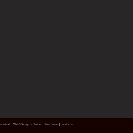
ntartva!
Web&Design:
scheiber.zoltan [kukac] gmail.com