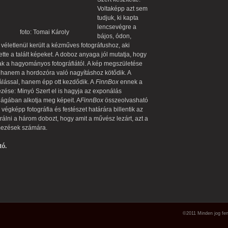
Voltaképp azt sem
tudjuk, ki kapta
lencsevégre a
fi.
foto: Tomai Károly
bájos, ódon,
véletlenül került a kézműves fotográfushoz, aki
ette a talált képeket. A doboz anyaga jól mutatja, hogy
ak a hagyományos fotográfiától. A kép megszületése
 hanem a hordozóra való nagyításhoz kötődik. A
lással, hanem épp ott kezdődik. A
FinnBox
ennek a
zése: Minyó Szert el is hagyja az exponálás
lágában alkotja meg képeit. A
FinnBox
összeolvasható
végképp fotográfia és festészet határára billentik az
rálni a három dobozt, hogy amit a művész lezárt, azt a
lmezések számára.
tó.
©2011 Minden jog fen