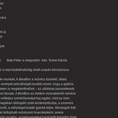
épi
on
árára
k új
im
ájuk
i
Baki Péter a megnyitón. foto: Tomai Károly
en a reprodukálhatóság miatt csupán konszenzus
te munkáit. A
BestBox
a művész tizenkét, általa
, amelyek jelentőségét tovább növeli, hogy a galéria
eten is megtekinthetőek – ez utóbbiak paramétereik
li társaik. A BestBox az életére visszatekintő művész
 erőteljes szimbólumokat fog egybe, mint az üres
önmagában álldogáló szék kontemplációja, a szomorú
ülő, a mélységet kutató gyerek képe. Mindegyik fotó
k) felfogható művészeti önarcképként, amely
zió rücskös, ecsetnyomokkal barázdált felületén tűnik