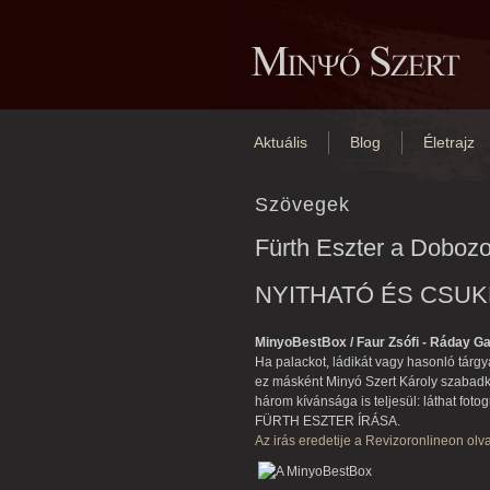
Aktuális
Blog
Életrajz
Szövegek
Fürth Eszter a Dobozo
NYITHATÓ ÉS CSU
MinyoBestBox / Faur Zsófi - Ráday Ga
Ha palackot, ládikát vagy hasonló tárgya
ez másként Minyó Szert Károly szabadkéz
három kívánsága is teljesül: láthat fotogr
FÜRTH ESZTER ÍRÁSA.
Az irás eredetije a Revizoronlineon olv