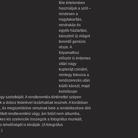
féle értelemben
használjuk a szót –
rendesen a
nagytakarítás,
rendrakás és
egyéb háztartási,
káoszból új világot
teremtő genézis
része. A
folyamathoz
először is érdemes
oltári nagy
kuplerájt csinálni,
mintegy fokozva a
rendszerezés után
kiáltó káoszt, majd
komótosan
y szeletkéjét. A rendteremtés-történettel szépen
k a doboz fedelével lezárhatóak lesznek. A korábban
, és megszelídülve simulnak bele a rendelkezésre álló
mlített rendteremtési vágy, ám fotóit nem albumba,
es kis szelencék összegzik a fotográfus munkáit,
s lehetőségét is kínálják. (A fotográfus
k
.)