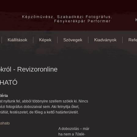
Kiállítások
Képek
Szövegek
Kiadványok
Refe
król - Revizoronline
KHATÓ
léria
t nyitunk fel, abból többnyire szellem szökik ki. Nincs
i fotográfus dobozaival sem. Aki felnyitja őket,
áfiát, festészetet, de főleg a kettő határterületét.
ashato
A dobozolás – már
ha nem a
Tóték
-