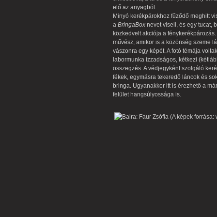
elő az anyagból.
Minyó kerékpárokhoz fűződő meghitt vi
a
BringaBox
nevet viseli, és egy tucat, 
közkedvelt akciója a fénykerékpározás.
művész, amikor is a közönség szeme lát
vászonra egy képét. A fotó témája volt
labormunka izzadságos, kétkezi (kétláb
összegzés. A védjegyként szolgáló keré
fékek, egymásra tekeredő láncok és so
bringa. Ugyanakkor itt is érezhető a m
felület hangsúlyossága is.