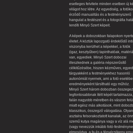
esetleges felvitele minden esetben új k
világot hoz létre. Az egyediség, a fotók
érződő manualitás és a festményszerű
hangulat a festészet és a fotográfia hat
lendíti Minyó Szert képeit.
A képek a dobozokban falapokon nyerte
életet. A köztük lapozgató érdeklődő int
viszonyba kerülhet a képekkel, a fotók
(igaz, kesztyűben) tapinthatóak, matéri
van, egyediek. Minyó Szert dobozai
illeszkednek a galéria népszerűsítő
célkitűzésébe, hiszen kézműves, egyed
tárgyakként a festményekhez hasonló
autonómiát nyernek, ami a fotó esetéb
eredményeként társítható egy műhöz.
Minyó Szert három dobozban összegez
legfontosabbnak ítélt képét tartalmazza
falán nagyobb méretben és vászon felül
miatt egész más alkotások, mint dobozbe
klasszikus, összegző válogatása. Olyan
asztalra felsorakoztatott kanalak, az 
szemű kutya magánya vagy a víz alá mer
(vagy nevezzük inkább fotó-festményne
elmosódva, a fa és a fényérzékeny emul