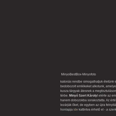
MinyoBestBox-Minyofoto
katonás rendbe simogathatjuk életünk eg
bedobozolt emlékeket alkotunk, amelye
kusza tárgyak átesnek a megtisztuláson
térbe.
Minyó Szert Károly
t elérte az e
hanem dobozokba sorakoztatta. Az érték
lezárják őket, de egyben az újra felnyitá
honlapja
ide
kattintva érhető el -
a szer