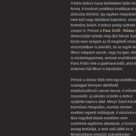
A fotós-doboz hazai berkekben talán kül
forma. A hordozó praktikus kvalitásai elv
dobozba tömörül, így egyben megvásáro
nem kell nagy táblákkal bajlódnia, visz
festmény áráért. A doboz pedig nyithat
csupor is. Persze a
Faur Zsófi - Ráday 
dimenzióját nyitotta meg (fel) Minyó Sz
közel nem virágzik az őt megillető mód
viszonylatban is jelentős, és az egyik l
itthon mégsem veszik, vagy ha igen, fele
is mostohagyermek, aminek enyhítéséé
Paris Fotón érte a galériavezetőt, ahol
érdemes hát itthon is kipróbálni.
Persze a doboz több mint egy praktikus
szalaggal könnyen átköthető,
eladásösztönző csecse-becse. A művek
összekötő, új alkotás születik a doboz
nyújtotta kapocs által. Minyó Szert Káro
kézműves fotográfus, munkái minden
esetben egyedi műtárgyak. A vászonra 
fára nagyított képek esetében nem
születnek egyforma alkotások, a hordo
anyag textúrája, a vele való játék és a
fényérzékeny emulzió szándékoltan