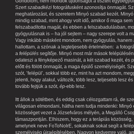
Gondolom, nem mondok újdonságot a tisztelt egybegyűl
Szert
szabadkézi
fotográfusként azonosítja önmagát. Sz
meghatározást, és szeretem Minyó szabad kezét. Minyó
mindig szabad, mint ahogy volt idő, amikor ő maga sem 
felszabadította magát, és ebben a felszabadulásban, 
gyógyulásnak is – ha jól sejtem – nagy szerepe volt a m
Vagy inkább másként mondom, nem gyógyulás, hanem a
hallottam, a szónak a legteljesebb értelmében: a fotográ
a
felépülés
segítője. Minyó most már mások felépülésén 
odateszi a fényképező masinát, a két szabad kezét, és
előtt és fölött önmagát, a maga épülő személyiségét. Sz
szót, ’felépül’, sokkal több ez, mint ha azt mondom, meg
jelenti, hogy alakul, változik, több lesz, teljesebb lesz é
tovább fejtjük a szót,
ép
-ebb lesz.
Itt állok a sötétben, és eddig csak célozgattam rá, de s
világosan elmondani, hátha nem tudja mindenki: Minyó 
közösséget vezet a Józsefváros mélyén, a Megálló Csop
támaszpontján. Elhiszem, hogy ez a terápiás közösség, f
amelynek neve FoToNoIrE, sokaknak sokat segít a felép
személyiség újraépítésében. Nagyon kedvemre való, am