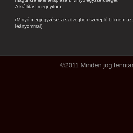
magunkra akár terápiásan, Minyó egyszerűségét.
A kiállítást megnyitom.
(Minyó megjegyzése: a szövegben szereplő Lili nem azo
leányommal)
©2011 Minden jog fenntar