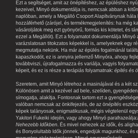
Ezt a segítséget, amit az önépítéshez, az épüléshez nyú
kezeivel, Minyó dokumentálja is, nemcsak abban a kitűn
naplóban, amely a Megálló Csoport Alapítványnak hála
hozzáférhető (zárójel, és termékmegjelenítés: ha még k
vásároljátok meg ezt gyönyörű, formás kis kötetet, és t
ezzel a Megállót). Ezt a folyamatot dokumentálja Minyó 
varázslatosan titokzatos képekkel is, amelyeknek egy r
megmutatja nekünk. Ha már az épülés fogalmánál talál
kapaszkodót, ez is annyira jellemző Minyóra, ahogy fejle
továbbviszi, újrafogalmazza és variálja, vagyis folyamat
képeit, és ez is része a terápiás folyamatnak:
építés és 
Szeretem, amit Minyó létrehoz a masinájával és a két s
Különösen amit a kezével ad bele, szelíden, gyengéden.
símogatja, alakítja. Fontosnak tartom ezt a gyengédsége
valóban nemcsak az önkifejezés, de az ön
építés
eszköze
képek talányosak, enigmatikusak, mégis végtelenül egy
Yakitori Fukeiki idején, vagy ahogy Minyó parafrazeálja:
Nehezebb Időkben
. És mivel nehezek az idők, és ali
és Bonyolultabb Idők jönnek, engedjük magunkhoz, és 