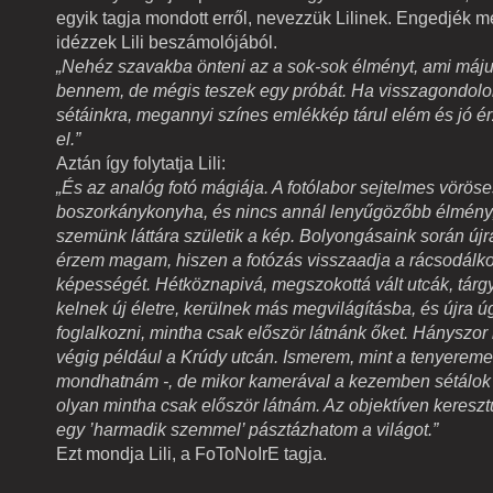
egyik tagja mondott erről, nevezzük Lilinek. Engedjék 
idézzek Lili beszámolójából.
„Nehéz szavakba önteni az a sok-sok élményt, ami máju
bennem, de mégis teszek egy próbát. Ha visszagondolo
sétáinkra, megannyi színes emlékkép tárul elém és jó ér
el.”
Aztán így folytatja Lili:
„És az analóg fotó mágiája. A fotólabor sejtelmes vöröse
boszorkánykonyha, és nincs annál lenyűgözőbb élmény,
szemünk láttára születik a kép. Bolyongásaink során ú
érzem magam, hiszen a fotózás visszaadja a rácsodálk
képességét. Hétköznapivá, megszokottá vált utcák, tár
kelnek új életre, kerülnek más megvilágításba, és újra úg
foglalkozni, mintha csak először látnánk őket. Hányszo
végig például a Krúdy utcán. Ismerem, mint a tenyereme
mondhatnám -, de mikor kamerával a kezemben sétálok v
olyan mintha csak először látnám. Az objektíven kereszt
egy ’harmadik szemmel’ pásztázhatom a világot.”
Ezt mondja Lili, a FoToNoIrE tagja.