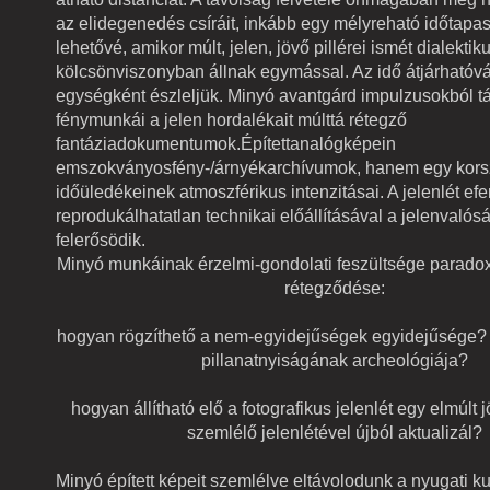
az elidegenedés csíráit, inkább egy mélyreható időtapa
lehetővé, amikor múlt, jelen, jövő pillérei ismét dialektik
kölcsönviszonyban állnak egymással. Az idő átjárhatóvá
egységként észleljük. Minyó avantgárd impulzusokból tá
fénymunkái a jelen hordalékait múlttá rétegző
fantáziadokumentumok.Építettanalógképein
emszokványosfény-/árnyékarchívumok, hanem egy kor
időüledékeinek atmoszférikus intenzitásai. A jelenlét ef
reprodukálhatatlan technikai előállításával a jelenvalósa
felerősödik.
Minyó munkáinak érzelmi-gondolati feszültsége parad
rétegződése:
hogyan rögzíthető a nem-egyidejűségek egyidejűsége? 
pillanatnyiságának archeológiája?
hogyan állítható elő a fotografikus jelenlét egy elmúlt 
szemlélő jelenlétével újból aktualizál?
Minyó épített képeit szemlélve eltávolodunk a nyugati ku