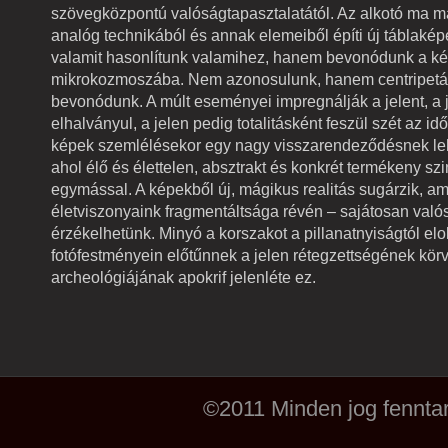
szövegközpontú valóságtapasztalatától. Az alkotó ma ma
analóg technikából és annak elemeiből építi új táblake
valamit hasonlítunk valamihez, hanem bevonódunk a ke
mikrokozmoszába. Nem azonosulunk, hanem centripetá
bevonódunk. A múlt eseményei impregnálják a jelent, a j
elhalványul, a jelen pedig totalitásként feszül szét az idő
képek szemlélésekor egy nagy visszarendeződésnek leh
ahol élő és élettelen, absztrakt és konkrét termékeny szin
egymással. A képekből új, mágikus realitás sugárzik, am
életviszonyaink fragmentáltsága révén – sajátosan valo
érzékelhetünk. Minyó a korszakot a pillanatnyiságtól elo
fotófestményein előtűnnek a jelen rétegzettségének kör
archeológiájának apokrif jelenléte ez.
©2011 Minden jog fenntar