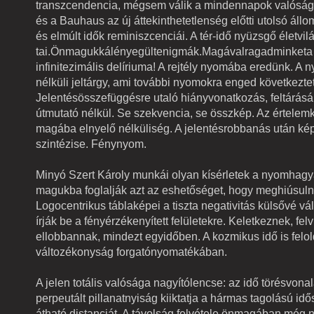
transzcendencia, mégsem válik a mindennapok valóság
és a Bauhaus az új áttekinthetetlenség előtti utolsó áll
és elmúlt idők reminiszcenciái. A tér-idő nyüzsgő életvil
tai.Önmagukkálényegültenigmák.Magávalragadminketa 
infinitezimális delíriuma! A rejtély nyomába eredünk. A
nélküli jeltárgy, ami további nyomokra enged következtet
Jelentésösszefüggésre utaló hiányvonatkozás, feltárás
útmutató nélkül. Se szekvencia, se összkép. Az értelemk
magába elnyelő nélküliség. A jelentésrobbanás után képz
szintézise. Fénynyom.
Minyó Szert Károly munkái olyan kísérletek a nyomhag
magukba foglalják azt az eshetőséget, hogy meghiúsul
Logocentrikus táblaképei a tiszta negativitás külsővé vál
írják be a fényérzékenyített felületekre. Keletkeznek, fe
ellobbannak, mindezt egyidőben. A kozmikus idő is feloldo
változékonyság forgatónyomatékában.
A jelen totális valósága nagyítólencse: az idő törésvon
perpeutált pillanatnyiság kiiktatja a hármas tagolású id
átható distanciát. A távolság felvétele önmagában me