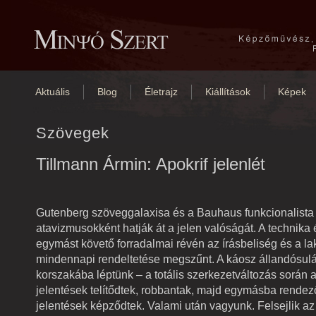
Aktuális
Blog
Életrajz
Kiállítások
Képek
Szövegek
Tillmann Ármin: Apokrif jelenlét
Gutenberg szöveggalaxisa és a Bauhaus funkcionalista e
atavizmusokként hatják át a jelen valóságát. A technika 
egymást követő forradalmai révén az írásbeliség és a lak
mindennapi rendeltetése megszűnt. A káosz állandósula
korszakába léptünk – a totális szerkezetváltozás során 
jelentések telítődtek, robbantak, majd egymásba rendezo
jelentések képződtek. Valami
után
vagyunk. Felsejlik az 