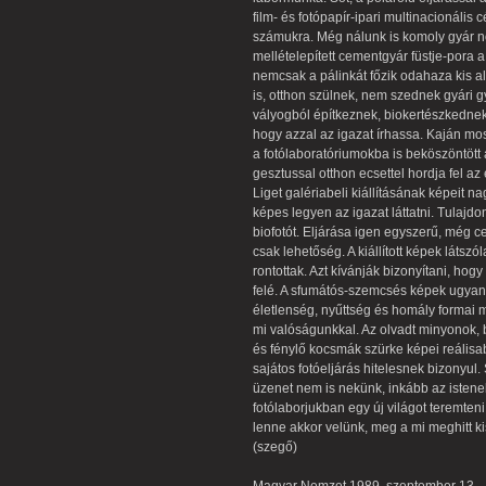
film- és fotópapír-ipari multinacionális
számukra. Még nálunk is komoly gyár nőt
mellételepített cementgyár füstje-pora
nemcsak a pálinkát főzik odahaza kis al
is, otthon szülnek, nem szednek gyári g
vályogból építkeznek, biokertészkednek.
hogy azzal az igazat írhassa. Kaján moso
a fotólaboratóriumokba is beköszöntött 
gesztussal otthon ecsettel hordja fel a
Liget galériabeli kiállításának képeit na
képes legyen az igazat láttatni. Tulajd
biofotót. Eljárása igen egyszerű, még
csak lehetőség. A kiállított képek láts
rontottak. Azt kívánják bizonyítani, hogy
felé. A sfumátós-szemcsés képek ugyan
életlenség, nyűttség és homály formai
mi valóságunkkal. Az olvadt minyonok, b
és fénylő kocsmák szürke képei reálisa
sajátos fotóeljárás hitelesnek bizonyul.
üzenet nem is nekünk, inkább az istene
fotólaborjukban egy új világot teremteni,
lenne akkor velünk, meg a mi meghitt kis
(szegő)