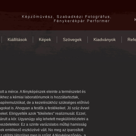
Kiállítások
Képek
Szövegek
Kiadványok
Refe
olt a mérce. A fényképészek eleinte a természetet és
ikhez a kémiai laboratóriumok is hozzátartoztak,
 papíremulziókat, de a kezelésükhöz szükséges előhívó
gokat is. Ahogyan a festők a festékeiket. Jó száz évvel
et. Elirigyelték azok "tökéletes" realizmusát. Ezzel,
rult a kör. Ugyanúgy alig lehetett megkülönböztetni a
 kezdetekkor. Ez a szinte varázslatos műfaji hamisság
gek emlékező eszközévé vált. No meg az iparosított
az utóbbi látszólag meg is szűnt. A fényképezőgép-, a