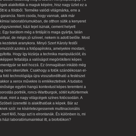
 cégek alakították a maguk képére, hisz nagy üzlet ez a
t ki a földből. Terméke valódi világmárka, erre a
 a garancia. Nem csoda, hogy vannak, akik már
kímiai laboratóriumukban, de otthon sütik a kenyeret
yógyszereket, házi tejet isznak, cement helyett
 Egy barátom még a tintáját is maga gyártja, talán
llyal, de mégis jó szívvel, nekem is adott belőle. Most
a kezdetek aranykora. Minyó Szert Károly festői
z emulziót azokra a fotópapírokra, amelyekre mostani,
gyította. Hogy így kizárja a technika manipulációit, és
onképpen feltalálja a valóságot megörökíteni képes
 cementgyár se kell hozzá. Ez önmagában inkább még
zólag nem sikerültek. Csakhogy a fotók szándékosan el-
 a fotó technológiája újra visszafordítható a festészet
akkor a xerox művekre is emlékeztetnek. A tudatos
 minősége egyéni hangú kontextust képes teremteni a
orostás portrék, roncs-Wartburgok, sötét kultúrtermek
bbak, mint a nagy világcégek színes fotócsodáin. A
 Szóbeli üzenetté is alakíthatóak a képek. Bár az
knek szól: ne kísérletezgessenek multinacionális
 mert félő, hogy azt is elrontanák. És különben is, mi
 házi laboratóriumainkkal itt, a biofotókon?