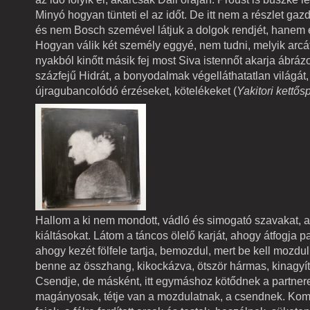
Minyó hogyan tünteti el az időt. De itt nem a részlet gaz
és nem Bosch szemével látjuk a dolgok rendjét, hanem 
Hogyan válik két személy eggyé, nem tudni, melyik arcát
nyakból kinőtt másik fej most Siva istennőt akarja ábrázo
százfejű Hidrát, a bonyodalmak végelláthatatlan világát,
újragubancolódó érzéseket, kötelékeket (
Yakitori kettős
Hallom a ki nem mondott, vádló és simogató szavakat, az 
kiáltásokat. Látom a táncos ölelő karját, ahogy átfogja p
ahogy kezét fölfele tartja, bemozdul, mert be kell mozdul
benne az összhang, kikockázva, ötször hármas, kinagy
Csendje, de másként, itt egymáshoz kötődnek a partner
magányosak, tétje van a mozdulatnak, a csendnek. Ko