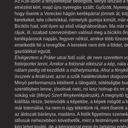
Az A38-ason a fénykerékpár bedöglött, Minyó leszállt a 
elnézést kért, majd újra nyeregbe szállt. Győzött. Nyere
hogy őseink a Vereckei hágón kerékpárral jönnek át, tol
kerekeket, tele cókmókkal, némelyik gumija kimúlt, már-
Biciklis had, volt ilyen az első világháborúban. Ma már 
rájuk, ill. szabad szervezésben valósul meg a biciklis őrü
kerékpárosok napján, fegyver nélkül, amikor több tízeze
emelkedik fel a levegőbe. A kerekek nem érik a földet, 
gazdáikkal együtt.
Elvégeztem a Práter utcai fotó sulit, de nem szerettem vo
fotóriporter lenni. Amikor a fotósnál elkészül a kép, nála 
nálam pedig ott kezdődik a műhelymunka. Ahol a fényké
összeér a festészet, azon a szűk határterületen dolgozo
Minyó performansza kibillenti a látogatót, sötétségbe bur
szentélyben lenne, jósolnak neki, mi lesz holnap és mi 
sokáig vár (
Minyó Szert fénykerékpározik
). A megnyitó í
kiállítás része, beleivódik a képekbe, a képek mögött a 
már totemállat, ha nem is úgy tekintünk rá, mint őseink 
az áldozati bárányra, madárra. A fotók figyelmes szemek
stílusuk nehezebben követhetők, mint a festmények ese
kép lehet kiváló, de a képsorozat ereje és tartalma egé