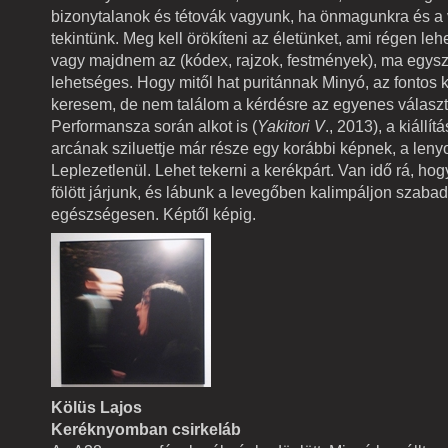
bizonytalanok és tétovák vagyunk, ha önmagunkra és a 
tekintünk. Meg kell örökíteni az életünket, ami régen lehe
vagy majdnem az (kódex, rajzok, festmények), ma egys
lehetséges. Hogy mitől hat puritánnak Minyó, az fontos 
keresem, de nem találom a kérdésre az egyenes választ
Performansza során alkot is (
Yakitori V
., 2013), a kiállí
arcának sziluettje már része egy korábbi képnek, a leny
Leplezetlenül. Lehet tekerni a kerékpárt. Van idő rá, hog
fölött járjunk, és lábunk a levegőben kalimpáljon szaba
egészségesen. Képtől képig.
Kölüs Lajos
Keréknyomban csirkeláb