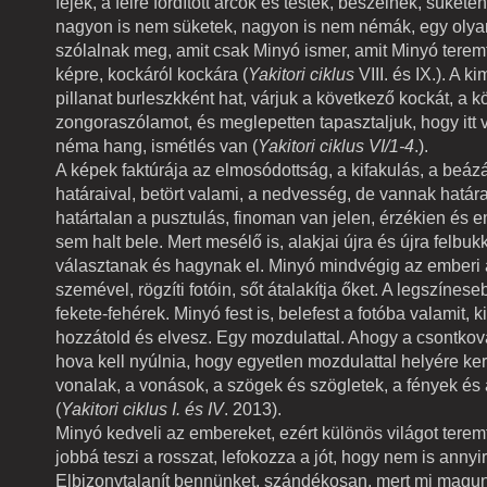
fejek, a félre fordított arcok és testek, beszélnek, süket
nagyon is nem süketek, nagyon is nem némák, egy olya
szólalnak meg, amit csak Minyó ismer, amit Minyó terem
képre, kockáról kockára (
Yakitori ciklus
VIII. és IX.). A ki
pillanat burleszkként hat, várjuk a következő kockát, a 
zongoraszólamot, és meglepetten tapasztaljuk, hogy itt v
néma hang, ismétlés van (
Yakitori ciklus VI/1-4
.).
A képek faktúrája az elmosódottság, a kifakulás, a beáz
határaival, betört valami, a nedvesség, de vannak határ
határtalan a pusztulás, finoman van jelen, érzékien és 
sem halt bele. Mert mesélő is, alakjai újra és újra felbu
választanak és hagynak el. Minyó mindvégig az emberi 
szemével, rögzíti fotóin, sőt átalakítja őket. A legszínes
fekete-fehérek. Minyó fest is, belefest a fotóba valamit, k
hozzátold és elvesz. Egy mozdulattal. Ahogy a csontkovás
hova kell nyúlnia, hogy egyetlen mozdulattal helyére ke
vonalak, a vonások, a szögek és szögletek, a fények és
(
Yakitori ciklus I. és IV
. 2013).
Minyó kedveli az embereket, ezért különös világot tere
jobbá teszi a rosszat, lefokozza a jót, hogy nem is annyir
Elbizonytalanít bennünket, szándékosan, mert mi magun