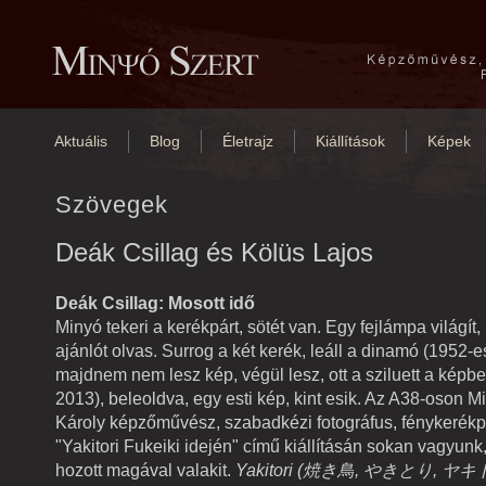
Aktuális
Blog
Életrajz
Kiállítások
Képek
Szövegek
Deák Csillag és Kölüs Lajos
Deák Csillag:
Mosott idő
Minyó tekeri a kerékpárt, sötét van. Egy fejlámpa világí
ajánlót olvas. Surrog a két kerék, leáll a dinamó (1952-e
majdnem nem lesz kép, végül lesz, ott a sziluett a képbe
2013), beleoldva, egy esti kép, kint esik. Az A38-oson M
Károly képzőművész, szabadkézi fotográfus, fénykerékp
"Yakitori Fukeiki idején" című kiállításán sokan vagyunk
hozott magával valakit.
Yakitori (
焼き鳥
,
やきとり
,
ヤキ