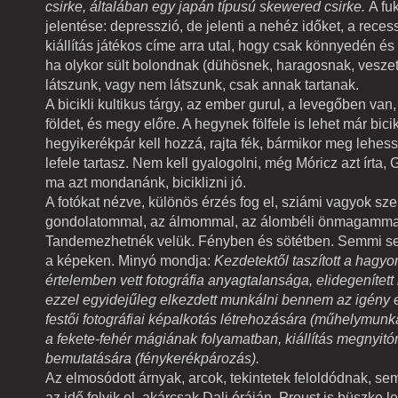
csirke, általában egy japán típusú skewered csirke.
A fu
jelentése: depresszió, de jelenti a nehéz időket, a recessz
kiállítás játékos címe arra utal, hogy csak könnyedén 
ha olykor sült bolondnak (dühösnek, haragosnak, veszet
látszunk, vagy nem látszunk, csak annak tartanak.
A bicikli kultikus tárgy, az ember gurul, a levegőben van
földet, és megy előre. A hegynek fölfele is lehet már bicik
hegyikerékpár kell hozzá, rajta fék, bármikor meg lehess
lefele tartasz. Nem kell gyalogolni, még Móricz azt írta, 
ma azt mondanánk, biciklizni jó.
A fotókat nézve, különös érzés fog el, sziámi vagyok s
gondolatommal, az álmommal, az álombéli önmagamma
Tandemezhetnék velük. Fényben és sötétben. Semmi 
a képeken. Minyó mondja:
Kezdetektől taszított a hag
értelemben vett fotográfia anyagtalansága, elidegenítet
ezzel egyidejűleg elkezdett munkálni bennem az igény 
festői fotográfiai képalkotás létrehozására (műhelymun
a fekete-fehér mágiának folyamatban, kiállítás megnyitó
bemutatására (fénykerékpározás).
Az elmosódott árnyak, arcok, tekintetek feloldódnak, se
az idő folyik el, akárcsak Dali óráján. Proust is büszke 