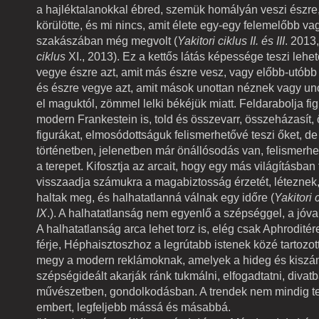
a hajléktalanokkal ébred, szemük homályán veszi észre
körülötte, és mi nincs, amit élete egy-egy felemelőbb va
szakászában még megvolt (
Yakitori ciklus II. és III
. 2013
ciklus
XI., 2013). Ez a kettős látás képessége teszi lehe
vegye észre azt, amit más észre vesz, vagy előbb-utóbb 
és észre vegye azt, amit mások unottan néznek vagy uno
el maguktól, zömmel lelki békéjük miatt. Feldarabolja fig
modern Frankestein is, told és összevarr, összeházasít,
figurákat, elmosódottságuk felismerhetővé teszi őket, d
történetben, jelenetben már önállósodás van, felismerhe
a terepet. Kifosztja az arcait, hogy egy más világításban
visszaadja számukra a magabiztosság érzetét, létezne
haltak meg, és halhatatlanná válnak egy időre (
Yakitori c
IX
.). A halhatatlanság nem egyenlő a szépséggel, a jóva
A halhatatlanság arca lehet torz is, elég csak Aphroditére
férje, Héphaisztoszhoz a legrútabb istenek közé tartozot
megy a modern reklámoknak, amelyek a hideg és kiszám
szépségideált akarják ránk tukmálni, elfogadtatni, divat
művészetben, gondolkodásban. A trendek nem mindig te
embert, legfeljebb mássá és másabbá.