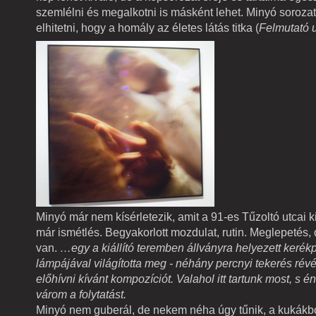
szemlélni és megalkotni is másként lehet. Minyó soroza
elhitetni, hogy a homály az életes látás titka (
Felmutató u
Minyó már nem kísérletezik, amit a 91-es Tűzoltó utcai k
már ismétlés. Begyakorlott mozdulat, rutin. Meglepetés,
van.
…egy a kiállító teremben állványra helyezett keré
lámpájával világította meg - néhány percnyi tekerés révé
előhívni kívánt kompozíciót. Valahol itt tartunk most, s 
várom a folytatást.
Minyó nem guberál, de nekem néha úgy tűnik, a kukákból