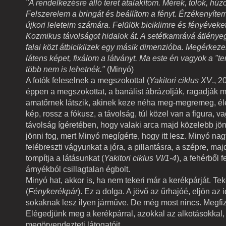
"A rendelkezésre álló teret átalakítom. Mérek, tolok, húz
Felszerelem a bringát és beállítom a fényt. Érzékenyítem 
újkori leleteim számára. Felülök biciklimre és fényéveke
Kozmikus távolságot hidalok át. A setétkamrává átlényegí
falai közt átbiciklizek egy másik dimenzióba. Megérkez
látens képet, fixálom a látványt. Ma este én vagyok a "te
több nem is lehetnék."
(Minyó)
A fotók feleselnek a megszokottal (
Yakitori ciklus XV
., 
éppen a megszokottat, a banálist ábrázolják, ragadják 
amatőrnek látszik, akinek keze néha meg-megremeg, éle
kép, rossz a fókusz, a távolság, túl közel van a figura, 
távolság ígéretében, hogy valaki arca majd közelebb jö
jönni fog, mert Minyó megígérte, hogy itt lesz. Minyó nagy 
felébreszti vágyunkat a jóra, a pillantásra, a szépre, ma
tompítja a látásunkat (
Yakitori ciklus VI/1-4
), a fehérből f
árnyékból csillagtalan égbolt.
Minyó hat, akkor is, ha nem tekeri már a kerékpárját. Tek
(
Fénykerékpár
). Ez a dolga. A jövő az űrhajóé, eljön az 
sokaknak lesz ilyen járműve. De még most nincs. Megfiz
Elégedjünk meg a kerékpárral, azokkal az alkotásokkal
megörvendezteti látogatóit.