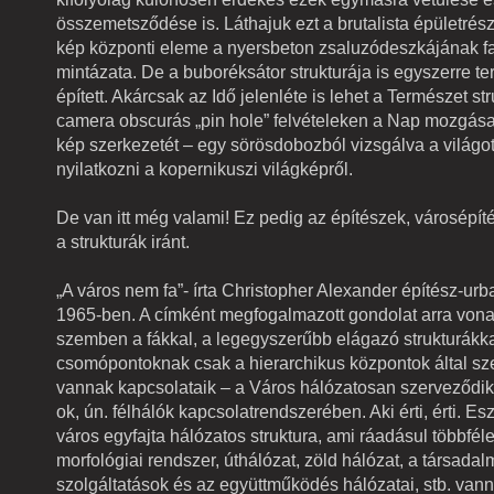
összemetsződése is. Láthajuk ezt a brutalista épületrész
kép központi eleme a nyersbeton zsaluzódeszkájának f
mintázata. De a buboréksátor strukturája is egyszerre te
épített. Akárcsak az Idő jelenléte is lehet a Természet str
camera obscurás „pin hole” felvételeken a Nap mozgás
kép szerkezetét – egy sörösdobozból vizsgálva a világ
nyilatkozni a kopernikuszi világképről.
De van itt még valami! Ez pedig az építészek, városépí
a strukturák iránt.
„A város nem fa”- írta Christopher Alexander építész-urba
1965-ben. A címként megfogalmazott gondolat arra vona
szemben a fákkal, a legegyszerűbb elágazó strukturákka
csomópontoknak csak a hierarchikus központok által s
vannak kapcsolataik – a Város hálózatosan szerveződik a
ok, ún. félhálók kapcsolatrendszerében. Aki érti, érti. Esz
város egyfajta hálózatos struktura, ami ráadásul többféle
morfológiai rendszer, úthálózat, zöld hálózat, a társadal
szolgáltatások és az együttműködés hálózatai, stb. van