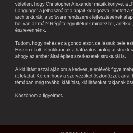
véletlen, hogy Christopher Alexander másik könyve, a „P
Language” a jelhasználat alapjait kidolgozva lehetett a
architekturák, a software rendszerek fejlesztésének alap
hol van az már? Régóta együttélünk mindezzel, anélkül
észrevennénk.
Tudom, hogy nehéz ez a gondolatsor, de lássuk bele ezt i
Hiszen itt-ott felbukkannak a hálózatos biológiai struktu
ahogy az ember által épített szerkezetek strukturái is.
A kiállítást azzal ajánlom a kedves jelenlévők figyelmé
itt feladat. Kérem hogy a szervezőket ösztönözzék arra,
témában még további kiállítást, kiállításokat rakjanak 
Köszönöm a figyelmet.