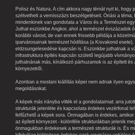
Polisz és Natura. A cím akkora nagy témát nyit ki, hogy p
szétvetheti a vernisszázs beszélgetéseit. Óriási a téma,
mindenkinek van gondolata a Város és a Természet együ
Juthat eszünkbe Angkor, ahol a természet évszázadok ót
korábbi várost, de van ennek frissebb példája a közelmú
iparvárosainak természet hódítása (a Kisvakond esete),
eldzsungelesedése kapcsán is. Eszünkbe juthatnak a vá
infrastruktura építés kapcsán születő legújabb vívmány
juthatnának más, kínálkozó párhuzamok is az épített és 
környezetről.
Azonban a mostani kiállítás képei nem adnak ilyen egy
megoldásokat.
A képek más irányba vitték el a gondolataimat: arra juto
strukturák jelenléte és kapcsolata érdekes vezérfonal le
felfűzhető a képek sora. Önmagában is érdekes, amikor 
az épített környezet - különféle strukturákban jelenik me
önmagukban érdekesek a természeti strukturák is. És m
kifolyólag különösen érdekes ezek egymásra vetülése é